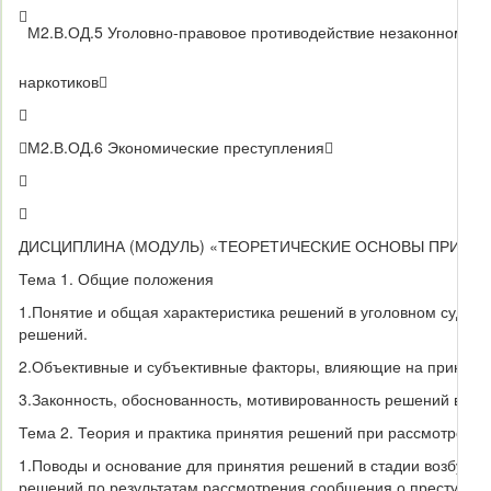

М2.В.ОД.5 Уголовно-правовое противодействие незаконному о
наркотиков



М2.В.ОД.6 Экономические преступления



ДИСЦИПЛИНА (МОДУЛЬ) «ТЕОРЕТИЧЕСКИЕ ОСНОВЫ ПРИНЯ
Тема 1. Общие положения
1.
Понятие и общая характеристика решений в уголовном судоп
решений.
2.
Объективные и субъективные факторы, влияющие на приняти
3.
Законность, обоснованность, мотивированность решений в уго
Тема 2. Теория и практика принятия решений при рассмотрени
1.
Поводы и основание для принятия решений в стадии возбужде
решений по результатам рассмотрения сообщения о преступлен