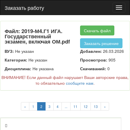
Заказать работу
Пере
нави
Файл: 2019-М4.Г1 ИГА.
Скачать файл
Государственный
экзамен, включая ОМ.pdf
Заказать решение
ВУЗ:
Не указан
Добавлен:
26.03.2026
Категория:
Не указан
Просмотров:
905
Дисциплина:
Не указана
Скачиваний:
0
ВНИМАНИЕ! Если данный файл нарушает Ваши авторские права,
то обязательно
сообщите нам
.
«
1
2
3
4
...
11
12
13
»
