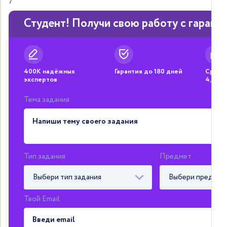
7
Студент! Получи свою работу с гарант
400К надёжных
Гарантия до 180 дней
Средня
экспертов
4,8
Тема задания
Тип задания
Предмет
Выбери тип задания
Выбери предмет
Твой Email