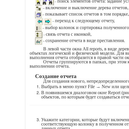
поиск элементов отчета: задание у
–
включение и выключение дерева отчетов,
–
показывает список отчетов в том порядке,
–
переход к следующему отчету,
–
выбор колонок и сортировка полученного 
–
связь отчета с иконкой,
–
сохранение отчета в виде преставления.
–
В левой части окна
All
reports
, в виде дер
объектах логической и физической модели. Для в
выполнения отчета отобразится в правой части о
Отчеты группируются в папках, при этом к
выполнении отчета.
Создание отчета
Для создания нового, непредопределенного
Выбрать в меню пункт
File
→
New
или щел
В появившемся диалоговом окне
Report
(рис
объектов, по которым будет создаваться отче
Укажите категории, которые будут включен
соответствующую колонку в полученном отч
данных отчета.