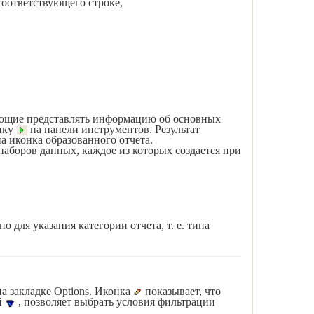
соответствующего строке,
ляющие представлять информацию об основных
опку
на панели инструментов. Результат
на иконка образованного отчета.
аборов данных, каждое из кото­рых создается при
о для указания категории отчета, т. е. типа
на закладке
Options
. Иконка
показывает, что
й
позволяет выбрать условия фильтрации
,