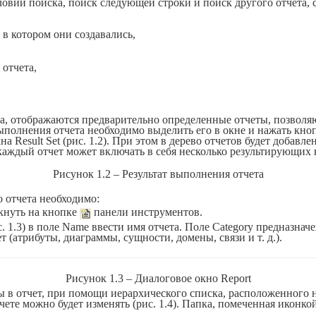
словий поиска, поиск следующей строки и поиск другого отчета, 
 в котором они создавались,
отчета,
ева, отображаются предварительно опре­деленные отчеты, позво
ыполнения отчета необ­ходимо выделить его в окне и нажать кн
кна
Result
Set
(рис. 1.2). При этом в дерево отчетов будет добавле
аждый отчет может вклю­чать в себя несколько результирующих н
Рисунок 1.2 – Результат выполнения отчета
 отчета необходимо:
кнуть на кнопке
панели инструментов.
. 1.3) в поле
Name
ввести имя отчета. Поле
Category
предназначен
т (атрибуты, диаграммы, сущности, домены, связи и т. д.).
Рисунок 1.3 –
Диалоговое окно
Report
ы в отчет, при помощи иерархического списка, расположенного 
ете можно будет изменять (рис. 1.4). Папка, помеченная иконко