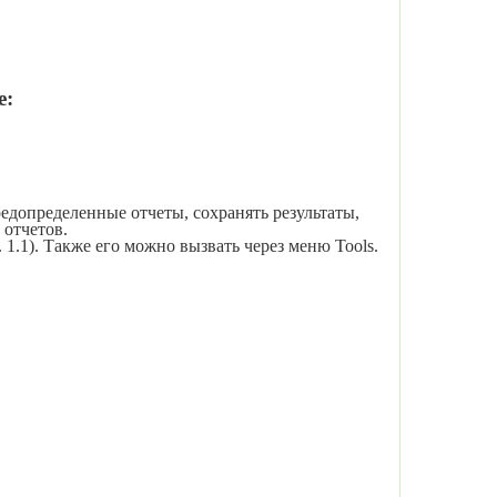
е:
редопределенные отчеты, сохра­нять результаты,
 отчетов.
. 1.1). Также его можно вызвать через меню
Tools
.