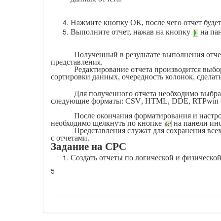
Нажмите кнопку ОК, после чего отчет буде
Выполните отчет, нажав на кнопку
на па
Полученный в результате выполнения отче
представления.
Редактирование отчета производится выб
сортировки данных, очередность колонок, сделать 
Для полученного отчета необходимо выб
следующие форматы:
CSV
, HTML,
DDE
,
RTPwin
После окончания форматирования и настро
необходимо щелкнуть по кнопке
на панели ин
Представления служат для сохранения всех
с отчетами.
Задание на СРС
Создать отчеты по логической и физическо
5