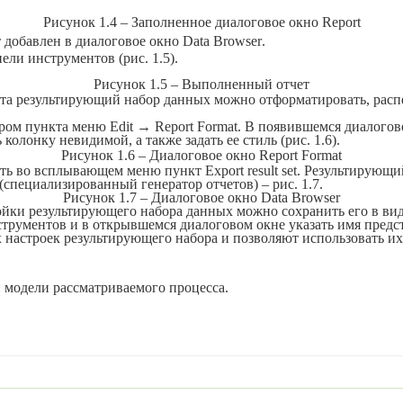
Рисунок 1.4 – Заполненное диалоговое окно
Report
т добавлен в диалоговое окно
Data
Browser
.
нели инструментов (рис. 1.5).
Рисунок 1.5 – Выполненный отчет
та результирующий набор данных можно отформатировать, распеч
ором пункта меню
Edit
→
Report
Format
. В появившемся диалого
колонку невидимой, а также задать ее стиль (рис. 1.6).
Рисунок 1.6 –
Диалоговое окно
Report
Format
рать во всплывающем меню пункт
Export
result
set
. Результирующи
(специализированный генератор отчетов) – рис. 1.7.
Рисунок 1.7 –
Диалоговое окно
Data Browser
йки результирующего набо­ра данных можно сохранить его в вид
струментов и в от­крывшемся диалоговом окне указать имя предс
 настроек результирующе­го набора и позволяют использовать их 
й модели рассматриваемого процесса.