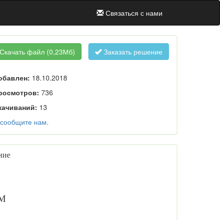
Связаться с нами
Скачать файл
(0,23Мб)
Заказать решение
обавлен:
18.10.2018
росмотров:
736
качиваний:
13
сообщите нам
.
ние
М