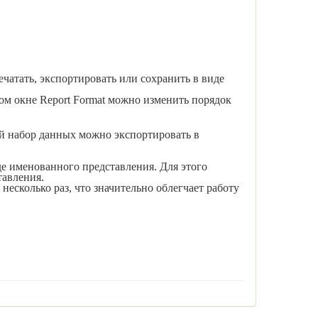
атать, экспортировать или сохра­нить в виде
вом окне
Report
Format
можно изменить поря­док
й набор данных можно экспорти­ровать в
е именованного представления. Для этого
тавления.
несколько раз, что значительно облегчает работу