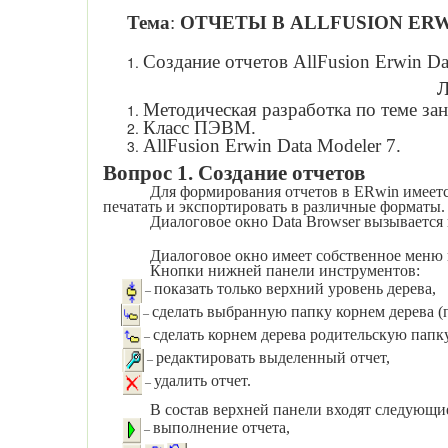
Тема
:
ОТЧЕТЫ
В
ALLFUSION ERW
Создание
отчетов
AllFusion Erwin Da
Л
Методическая разработка по теме зан
Класс ПЭВМ.
AllFusion Erwin Data Modeler 7
.
Вопрос 1. Создание отчетов
Для формирования отчетов в ER
win
имеетс
печатать и экспортировать в различные форматы.
Диалоговое окно
Data
Browser
вызывается 
Диалоговое окно имеет собственное меню
Кнопки нижней панели инструментов:
показать только верхний уровень дерева,
–
сделать выбранную папку корнем дерева (п
–
сделать корнем дерева родительскую папк
–
редактировать выделенный отчет,
–
удалить отчет.
–
В состав верхней панели входят следующи
выполнение отчета,
–