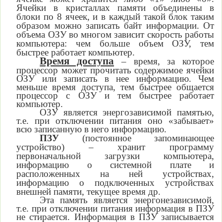
Ячейки в кристаллах памяти объединены в
блоки по 8 ячеек, и в каждый такой блок таким
образом можно записать байт информации. От
объема ОЗУ во многом зависит скорость работы
компьютера: чем больше объем ОЗУ, тем
быстрее работает компьютер.
Время доступа
–
время,
за которое
процессор может прочитать
содержимое ячейки
ОЗУ или записать в нее информацию. Чем
меньше время доступа, тем быстрее общается
процессор с ОЗУ и тем быстрее работает
компьютер.
ОЗУ является энергозависимой памятью,
т.е. при отключении питания оно «забывает»
всю записанную в него информацию.
ПЗУ
(постоянное запоминающее
устройство) –
хранит программу
первоначальной загрузки компьютера,
информацию о системной плате и
расположенных на ней устройствах,
информацию о подключенных устройствах
внешней памяти, текущее время др.
Эта память является энергонезависимой,
т.е. при отключении питания информация в ПЗУ
не стирается. Информация в ПЗУ записывается