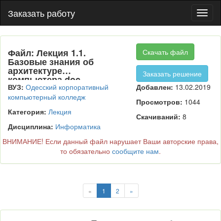
Заказать работу
Пере
нави
Файл: Лекция 1.1.
Скачать файл
Базовые знания об
архитектуре
Заказать решение
компьютера.doc
ВУЗ:
Одесский корпоративный
Добавлен:
13.02.2019
компьютерный колледж
Просмотров:
1044
Категория:
Лекция
Скачиваний:
8
Дисциплина:
Информатика
ВНИМАНИЕ! Если данный файл нарушает Ваши авторские права,
то обязательно
сообщите нам
.
«
1
2
»