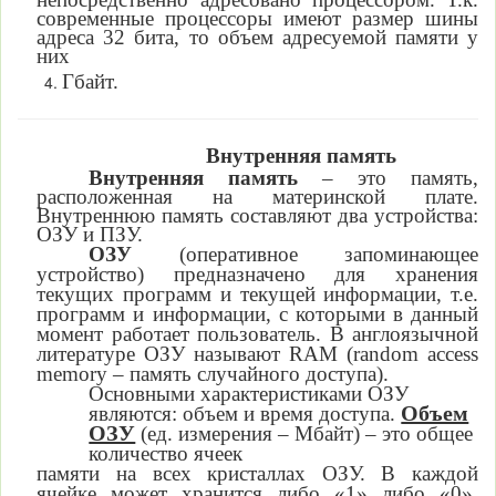
современные процессоры имеют размер шины
адреса 32 бита, то объем адресуемой памяти у
них
Гбайт.
Внутренняя память
Внутренняя память
–
это память,
расположенная на материнской
плате.
Внутреннюю память составляют два устройства:
ОЗУ и ПЗУ.
ОЗУ
(оперативное запоминающее
устройство)
предназначено для
хранения
текущих программ и текущей информации, т.е.
программ и информации, с которыми в данный
момент работает пользователь. В англоязычной
литературе ОЗУ называют RAM (random access
memory – память случайного доступа).
Основными характеристиками ОЗУ
Объем
являются: объем и время доступа.
ОЗУ
(ед.
измерения
–
Мбайт) –
это общее
количество ячеек
памяти на всех кристаллах ОЗУ. В каждой
ячейке может хранится либо «1» либо «0».