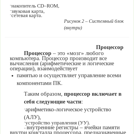
накопитель CD–ROM,
–
звуковая карта,
–
сетевая карта.
–
Рисунок 2 – Системный блок
(внутри)
Процессор
Процессор
–
это
«мозг»
любого
компьютера.
Процессор производит
все
вычисления (арифметические и логические
операции), взаимодействует
памятью и осуществляет управление всеми
компонентами ПК.
Таким образом,
процессор включает в
себя следующие части
:
арифметико-логическое устройство
–
(АЛУ),
устройство управления (УУ).
–
внутренние регистры – ячейки памяти
–
внутри кристалла процессора, предназначенные