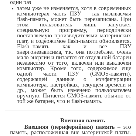
один раз
затем уже не изменяется, хотя в современных
компьютерах часть ПЗУ – так называемая
flash-память, может быть перезаписана. При
этом пользователь лишь запускает
специальную программу, периодически
поставляемую производителями материнских
плат, и содержимое flash-памяти обновляется.
Flash–память как и все ПЗУ
энергонезависима, т.к. она потребляет очень
мало энергии и питается от отдельной батареи
независимо от того, включен или выключен
компьютер. Кроме того, содержимое еще
одной части ПЗУ (CMOS-памяти),
содержащей данные о конфигурации
компьютера, настройках, текущем времени и
др., может быть изменено пользователем
вручную. Питается CMOS-память обычно от
той же батареи, что и flash-память.
Внешняя память
Внешняя (периферийная) память
–
это
память,
расположенная вне
материнской платы.