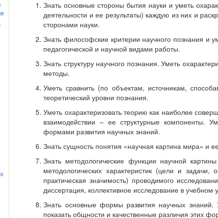
я
Знать основные стороны бытия науки и уметь охарак
ля
деятельности и ее результаты) каждую из них и рас
в
сторонами науки.
Знать философские критерии научного познания и у
педагогической и научной видами работы.
Знать структуру научного познания. Уметь охарактер
методы.
Уметь сравнить (по объектам, источникам, способ
теоретический уровни познания.
Уметь охарактеризовать теорию как наиболее совер
взаимодействии – ее структурные компоненты. Ум
формами развития научных знаний.
Знать сущность понятия «научная картина мира» и е
Знать методологические функции научной картины
методологических характеристик (цели и задачи, 
х
практическая значимость) проводимого исследован
диссертация, коллективное исследование в учебном 
Знать основные формы развития научных знаний. 
показать общности и качественные различия этих фо