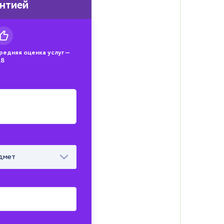
антией
редняя оценка услуг —
,8
дмет