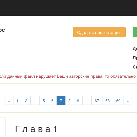
oc
Сделать презентацию
Д
П
С
и данный файл нарушает Ваши авторские права, то обязательно
«
1
2
...
5
6
7
8
9
...
67
68
69
»
Г л а в а 1