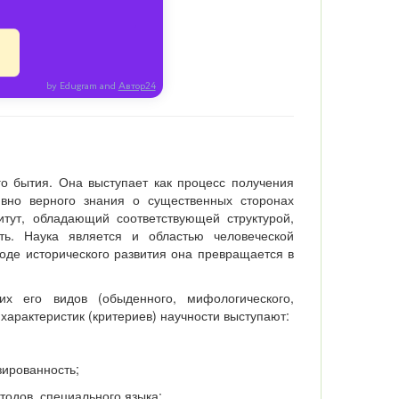
by Edugram
and
Автор24
го бытия. Она выступает как процесс получения
ивно верного знания о существенных сторонах
итут, обладающий соответствующей структурой,
ь. Наука является и областью человеческой
оде исторического развития она превращается в
.
их его видов (обыденного, мифологического,
 характеристик (критериев) научности выступают:
зированность;
одов, специального языка;