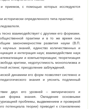
в и приемов, с помощью которых исследуются
ки исторически определенного типа практики;
следователя.
а тесно взаимодействует с другими его формами.
 общественной практики и в то же время она
общим закономерностям развития науки (В.П.
ии научных знаний, единство количественных и
нциация и интеграция наук; взаимодействие наук
математизации и компьютеризации; теоретизация
 свобода критики, недопустимость монополизма и
тной истине; преодоление заблуждений.
ческой динамики его форм позволяет системно и
 педагогического знания и уяснить подлинный
ствии двух его уровней – эмпирического и
ысшая форма знания. Овладение основными
ктуризацией проблемы, выдвижением и проверкой
ого потенциала теории) приводит к становлению