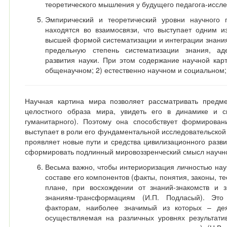
теоретического мышления у будущего педагога-иссле
Эмпирический и теоретический уровни научного 
находятся во взаимосвязи, что выступает одним и
высшей формой систематизации и интеграции знания
предельную степень систематизации знания, ад
развития науки. При этом содержание научной кар
общенаучном; 2) естественно научном и социальном;
Научная картина мира позволяет рассматривать предме
целостного образа мира, увидеть его в динамике и с
гуманитарного). Поэтому она способствует формирован
выступает в роли его фундаментальной исследовательской
проявляет новые пути и средства цивилизационного разви
сформировать подлинный мировоззренческий смысл научно
Весьма важно, чтобы интериоризация личностью на
составе его компонентов (факты, понятия, законы, т
плане, при восхождении от знаний-знакомств и 
знаниям-трансформациям (И.П. Подласый). Это
факторам, наиболее значимый из которых – дея
осуществляемая на различных уровнях результатив