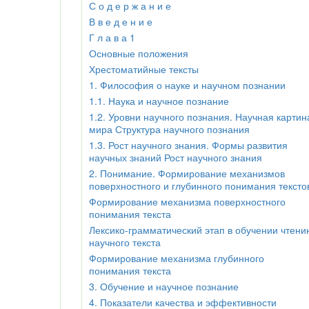
С о д е р ж а н и е
В в е д е н и е
Г л а в а 1
Основные положения
Хрестоматийные тексты
1. Философия о науке и научном познании
1.1. Наука и научное познание
1.2. Уровни научного познания. Научная картин
мира Структура научного познания
1.3. Рост научного знания. Формы развития
научных знаний Рост научного знания
2. Понимание. Формирование механизмов
поверхностного и глубинного понимания тексто
Формирование механизма поверхностного
понимания текста
Лексико-грамматический этап в обучении чтени
научного текста
Формирование механизма глубинного
понимания текста
3. Обучение и научное познание
4. Показатели качества и эффективности