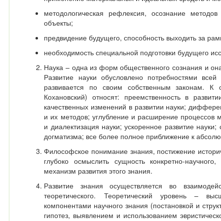
методологическая рефлексия, осознание методо
объекты;
предвидение будущего, способность выходить за рам
необходимость специальной подготовки будущего ис
Наука – одна из форм общественного сознания и он
Развитие науки обусловлено потребностями всей
развивается по своим собственным законам. К 
Кохановский) относят: преемственность в развит
качественных изменений в развитии науки; диффере
и их методов; углубление и расширение процессов 
и диалектизация науки; ускоренное развитие науки;
догматизма; все более полное приближение к абсолю
Философское понимание знания, постижение истори
глубоко осмыслить сущность конкретно-научного,
механизм развития этого знания.
Развитие знания осуществляется во взаимодей
теоретического. Теоретический уровень – в
компонентами научного знания (постановкой и стру
гипотез, выявлением и использованием эвристическ