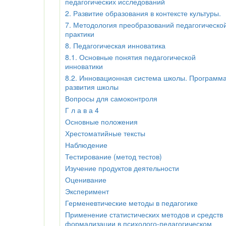
педагогических исследований
2. Развитие образования в контексте культуры.
7. Методология преобразований педагогическо
практики
8. Педагогическая инноватика
8.1. Основные понятия педагогической
инноватики
8.2. Инновационная система школы. Программ
развития школы
Вопросы для самоконтроля
Г л а в а 4
Основные положения
Хрестоматийные тексты
Наблюдение
Тестирование (метод тестов)
Изучение продуктов деятельности
Оценивание
Эксперимент
Герменевтические методы в педагогике
Применение статистических методов и средств
формализации в психолого-педагогическом