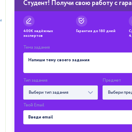
Студент! Получи свою работу с гар
и
400К надёжных
Гарантия до 180 дней
С
экспертов
4
Тема задания
Тип задания
Предмет
Выбери тип задания
Выбери пре
Твой Email