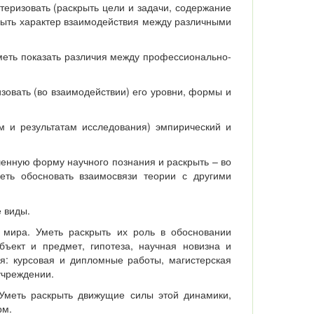
теризовать (раскрыть цели и задачи, содержание
крыть характер взаимодействия между различными
меть показать различия между профессионально-
изовать (во взаимодействии) его уровни, формы и
ам и результатам исследования) эмпирический и
шенную форму научного познания и раскрыть – во
еть обосновать взаимосвязи теории с другими
е виды.
 мира. Уметь раскрыть их роль в обосновании
объект и предмет, гипотеза, научная новизна и
ия: курсовая и дипломные работы, магистерская
учреждении.
Уметь раскрыть движущие силы этой динамики,
рм.