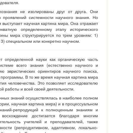
дователя.
познания не изолированы друг от друга. Они
з проявлений системности научного знания. Но
 выступает научная картина мира. Она отражает
екватную определенному этапу исторического
тины мира структурируется по трем уровням: 1)
 3) специальном или конкретно научном.
т определенной науки как органическую часть
истеме всего знания (естественно научного и
ию эвристических ориентиров научного поиска,
 программы. В то же время научная картина мира
тия человечества. Это позволяет исследователю
й работы и всей своей деятельности.
учных знаний осуществлялась в наиболее полном
еории, научная картина мира) и в процессуальном
знаний-репродукций к полноценным знаниям и
 восхождение достигается благодаря многим
тельность учителей и преподавателей, также
ности (репродуктивном, адаптивном, локально-