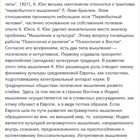
типы", 1921), К. Юнг весьма скептически относился к трактовке
"первобытного мышления" Л. Леви-Брюлем. Этим
отношением проникнуто небольшое эссе "Первобытный
человек", частично основанное на собственном полевом
опыте К. Юнга. К. Юнг уделил значительное место анализу
проблемы "Мышление и культура". Этому вопросу посвящены
работы "Психология и религия" и "Психология и Восток".
Согласно его воззрениям, есть два типа мышления —
логическое и интуитивное. Первому отдавала приоритет
европейская (западная) культурная традиция. В развитии
этого типа мышления К. Юнг решающую роль отводил такому
феномену культуры средневековой Европы, как схоластика,
подготовившему категориальный аппарат науки. В
традиционных обществах логическое мышление развито
слабее. Здесь (в том числе в странах Востока и Индии)
мышление осуществляется не в словесных рассуждениях, как
этому обучают в Европе, а в виде потока образов. Если
Европа шла по пути развития экстравертного мышления,
обращенного во вне, на внешний мир, то, например, Индия
является культурой интровертного мышления, направленного
внутрь сознания, предназначенного на приспособление к
коллективному бессознательному. Интуитивное мышление