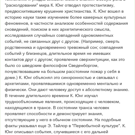
"расколдовании" мира К. Юнг отводил протестантизму,
предвосхитившему крушение христианства. К. Юнг вошел в
историю науки также изучением более камерных культурных
феноменов, в частности анализом особенностей содержания
сновидений, поиском в них архетипического смысла,
исследования случайных совпадений одномоментных
событий, не связанных друг с другом. (Например, смерть
родственника и одновременно тревожный сон; совпадения
событий у близнецов, длительное время не имевших
контактов друг с другом; проявление сверхинтуиции, как это
было со шведским философом Сведенборгом,
почувствовавшим на большом расстоянии пожар у себя в
доме.) К. Юнг объяснял это синхронностью и связывал с
архетипами, проявлявшимися одновременно ментально и
физически. Они дают человеку доступ к абсолютному знанию.
В течение длительного времени К. Юнг изучал
труднообъяснимые явления, происходящие с человеком,
находящимся в трансе. В состоянии транса человек
проявляет способности и демонстрирует знания,
отсутствующие у него в обычном состоянии. На подобные
факты указывал еще Э. Тайлор в "Первобытной культуре". К.
Юнг описывал события, случившиеся с его дальней