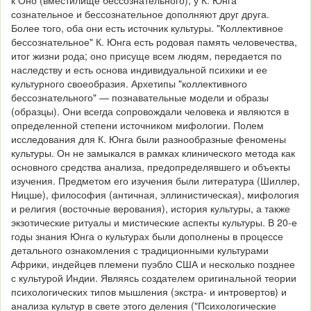
к Оно (вместилище бессознательного); у К. Юнга
сознательное и бессознательное дополняют друг друга.
Более того, оба они есть источник культуры. "Коллективное
бессознательное" К. Юнга есть родовая память человечества,
итог жизни рода; оно присуще всем людям, передается по
наследству и есть основа индивидуальной психики и ее
культурного своеобразия. Архетипы "коллективного
бессознательного" — познавательные модели и образы
(образцы). Они всегда сопровождали человека и являются в
определенной степени источником мифологии. Полем
исследования для К. Юнга были разнообразные феномены
культуры. Он не замыкался в рамках клинического метода как
основного средства анализа, предопределявшего и объекты
изучения. Предметом его изучения были литература (Шиллер,
Ницше), философия (античная, эллинистическая), мифология
и религия (восточные верования), история культуры, а также
экзотические ритуалы и мистические аспекты культуры. В 20-е
годы знания Юнга о культурах были дополнены в процессе
детального ознакомления с традиционными культурами
Африки, индейцев племени пуэбло США и несколько позднее
с культурой Индии. Являясь создателем оригинальной теории
психологических типов мышления (экстра- и интровертов) и
анализа культур в свете этого деления ("Психологические