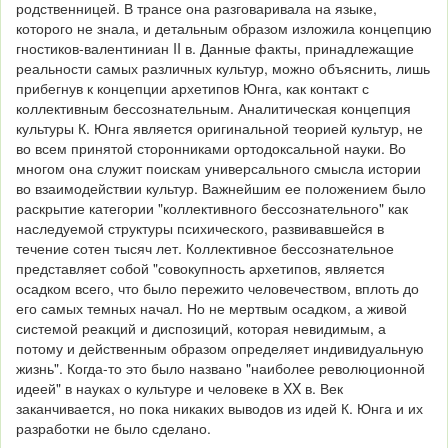
родственницей. В трансе она разговаривала на языке,
которого не знала, и детальным образом изложила концепцию
гностиков-валентиниан II в. Данные факты, принадлежащие
реальности самых различных культур, можно объяснить, лишь
прибегнув к концепции архетипов Юнга, как контакт с
коллективным бессознательным. Аналитическая концепция
культуры К. Юнга является оригинальной теорией культур, не
во всем принятой сторонниками ортодоксальной науки. Во
многом она служит поискам универсального смысла истории
во взаимодействии культур. Важнейшим ее положением было
раскрытие категории "коллективного бессознательного" как
наследуемой структуры психического, развивавшейся в
течение сотен тысяч лет. Коллективное бессознательное
представляет собой "совокупность архетипов, является
осадком всего, что было пережито человечеством, вплоть до
его самых темных начал. Но не мертвым осадком, а живой
системой реакций и диспозиций, которая невидимым, а
потому и действенным образом определяет индивидуальную
жизнь". Когда-то это было названо "наиболее революционной
идеей" в науках о культуре и человеке в XX в. Век
заканчивается, но пока никаких выводов из идей К. Юнга и их
разработки не было сделано.