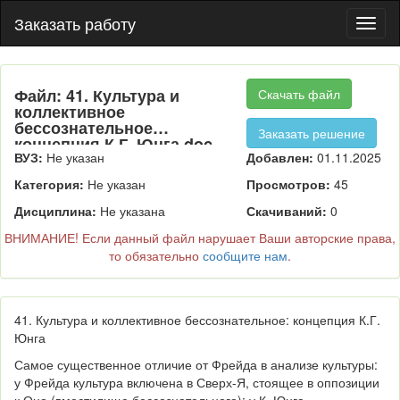
Заказать работу
Пере
нави
Файл: 41. Культура и
Скачать файл
коллективное
бессознательное
Заказать решение
концепция К.Г. Юнга.doc
ВУЗ:
Не указан
Добавлен:
01.11.2025
Категория:
Не указан
Просмотров:
45
Дисциплина:
Не указана
Скачиваний:
0
ВНИМАНИЕ! Если данный файл нарушает Ваши авторские права,
то обязательно
сообщите нам
.
41. Культура и коллективное бессознательное: концепция К.Г.
Юнга
Самое существенное отличие от Фрейда в анализе культуры:
у Фрейда культура включена в Сверх-Я, стоящее в оппозиции