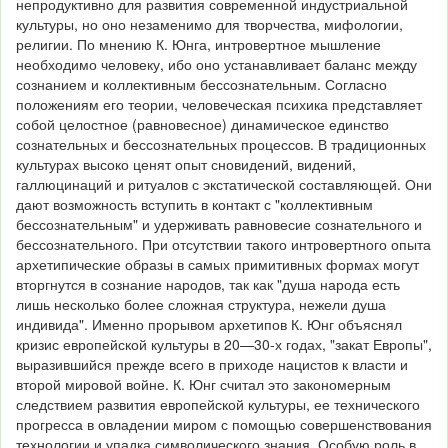
непродуктивно для развития современной индустриальной
культуры, но оно незаменимо для творчества, мифологии,
религии. По мнению К. Юнга, интровертное мышление
необходимо человеку, ибо оно устанавливает баланс между
сознанием и коллективным бессознательным. Согласно
положениям его теории, человеческая психика представляет
собой целостное (равновесное) динамическое единство
сознательных и бессознательных процессов. В традиционных
культурах высоко ценят опыт сновидений, видений,
галлюцинаций и ритуалов с экстатической составляющей. Они
дают возможность вступить в контакт с "коллективным
бессознательным" и удерживать равновесие сознательного и
бессознательного. При отсутствии такого интровертного опыта
архетипические образы в самых примитивных формах могут
вторгнутся в сознание народов, так как "душа народа есть
лишь несколько более сложная структура, нежели душа
индивида". Именно прорывом архетипов К. Юнг объяснял
кризис европейской культуры в 20—30-х годах, "закат Европы",
выразившийся прежде всего в приходе нацистов к власти и
второй мировой войне. К. Юнг считал это закономерным
следствием развития европейской культуры, ее технического
прогресса в овладении миром с помощью совершенствования
технологии и упадка символического знания. Особую роль в