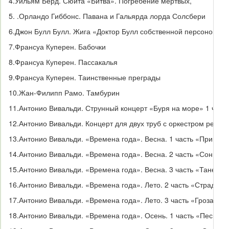
4.
Уильям Берд.
Сюита «Битва». Погребение мертвых,
5. .Орландо Гиббонс. Павана и Гальярда лорда Солсбери
6.
Джон Булл Булл. Жига «Доктор Булл собственной персоной»
7.
Франсуа Куперен.
Бабочки
8.
Франсуа Куперен.
Пассакалья
9.
Франсуа Куперен. Таинственные преграды
10.
Жан-Филипп
Рамо.
Тамбурин
11.
Антонио Вивальди. Струнный концерт «Буря на море» 1 часть
12.
Антонио Вивальди. Концерт для двух труб с оркестром ре маж
13.
Антонио Вивальди. «Времена года». Весна. 1 часть «Пришла
14.
Антонио Вивальди. «Времена года». Весна. 2 часть «Сон пас
15.
Антонио Вивальди. «Времена года». Весна. 3 часть
«Танец-п
16.
Антонио Вивальди. «Времена года». Лето. 2 часть «Страдани
17.
Антонио Вивальди. «Времена года». Лето. 3 часть «Гроза»
18.
Антонио Вивальди. «Времена года». Осень. 1 часть «Песни и