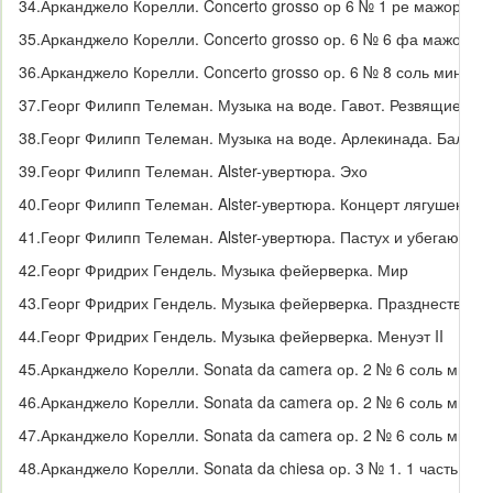
34.
Арканджело Корелли. Concerto grosso ор 6 № 1 ре мажор. 4 ч
35.
Арканджело Корелли. Concerto grosso ор. 6 № 6 фа мажор. 2 
36.
Арканджело Корелли. Concerto grosso ор. 6 № 8 соль минор.
37.
Георг Филипп Телеман.
Музыка на воде. Гавот. Резвящиеся 
38.
Георг Филипп Телеман.
Музыка на воде. Арлекинада. Балаг
39.
Георг Филипп Телеман.
Alster-увертюра.
Эхо
40.
Георг Филипп Телеман.
Alster-увертюра. Концерт лягушек и в
41.
Георг Филипп Телеман.
Alster-увертюра. Пастух и убегающи
42.
Георг Фридрих
Гендель. Музыка фейерверка. Мир
43.
Георг Фридрих
Гендель. Музыка фейерверка. Празднество
44.
Георг Фридрих
Гендель. Музыка фейерверка. Менуэт II
45.
Арканджело Корелли. Sonata da camera ор. 2 № 6 соль мино
46.
Арканджело Корелли. Sonata da camera ор. 2 № 6 соль минор
47.
Арканджело Корелли. Sonata da camera ор. 2 № 6 соль минор
48.
Арканджело Корелли. Sonata da chiesa ор. 3 № 1. 1 часть. Gr