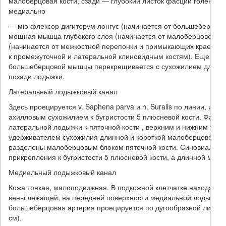
малоберцовая кости, сзади — глубокий листок фасции голени. 
медиально
— мю флексор дигиторум лонгус (начинается от большеберцово
мощная мышца глубокого слоя (начинается от малоберцовой ко
(начинается от межкостной перепонки и примыкающих краев бер
к промежуточной и латеральной клиновидным костям). Еще не 
большеберцовой мышцы перекрещивается с сухожилием длинного
позади лодыжки.
Латеральный лодыжковый канал
Здесь проецируется v. Saphena parva и n. Suralis по линии, и
ахилловым сухожилием к бугристости 5 плюсневой кости. Фасци
латеральной лодыжки к пяточной кости , верхним и нижним уд
удерживателем сухожилия длинной и короткой малоберцовой м
разделены малоберцовым блоком пяточной кости. Синовиально
прикрепления к бугристости 5 плюсневой кости, а длинной мал
Медиальный лодыжковый канал
Кожа тонкая, малоподвижная. В подкожной клетчатке находятс
вены лежащей, на передней поверхности медиальной лодыжки; 
большеберцовая артерия проецируется по дугообразной линии,
см).