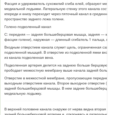
Фасция и удерживатель сухожилий сгиба елей, образуют медиал
медиальной лодыжки. Латеральную стенку этого канала составл
кпереди и книзу переходит через пяточный канал в срединное ф
пространство заднего ложа голени.
Голено-подколенный канал
С: передняя — задняя большеберцовая мышца, задняя — камба
фасции голени), наружная — длинный сгибатель 1 пальца, внут
Входным отверстием канала служит щель, ограниченная сзади
подколенной мышцей. В отверстие из подколенной ямки входят 
из канала подколенная вена.
Подколенная артерия делится на заднюю больше берцовую (пр
прободает межкостную мембрану выше начала задней большебе
Отверстие в межкостной мембране, пропускающее переднюю б
выходным отверстием канала. Второе выходное отверстие (ниж
задней большеберцовой мышцы. В нем задние большеберцовые 
медиальную лодыжку.
В верхней половине канала снаружи от нерва видна вторая круп
задней большеберцовой артерии и, отклоняясь в латеральную с