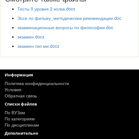
Тесты II уровня 2 колка.docx
Эссе по фильму_методические рекомендации.doc
экзаменационные вопросы по философии.doc
экзамен.docx
экзамен тип ми.docx
Информация
Политика конфиденциальности
Условия
Обратная связь
Списки файлов
По ВУЗам
По категориям
По дисциплинам
Дополнительно