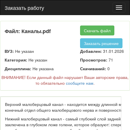
Заказать работу
Пере
нави
Файл: Каналы.pdf
Скачать файл
Заказать решение
ВУЗ:
Не указан
Добавлен:
31.01.2026
Категория:
Не указан
Просмотров:
71
Дисциплина:
Не указана
Скачиваний:
0
ВНИМАНИЕ! Если данный файл нарушает Ваши авторские права,
то обязательно
сообщите нам
.
Верхний малоберцовый канал
- находится между длинной мало
конечный отдел общего малоберцового нерва и поверхностный
Нижний малоберцовый канал
- самый глубокий слой задней обл
заключена в глубоком ложе голени, которое образуют: спереди