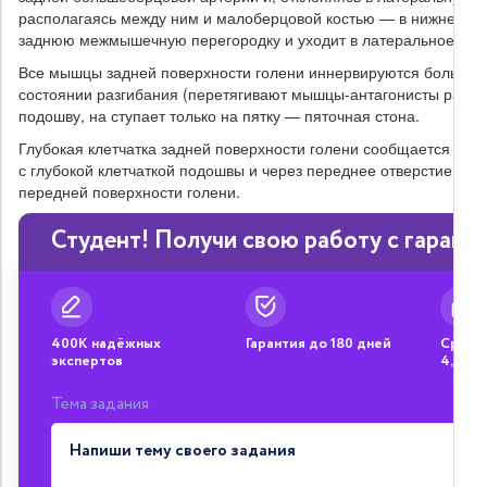
располагаясь между ним и малоберцовой костью — в нижнем м
заднюю межмышечную перегородку и уходит в латеральное фас
Все мышцы задней поверхности голени иннервируются большебе
состоянии разгибания (перетягивают мышцы-антагонисты разгиб
подошву, на ступает только на пятку — пяточная стона.
Глубокая клетчатка задней поверхности голени сообщается с кл
с глубокой клетчаткой подошвы и через переднее отверстие гол
передней поверхности голени.
Студент! Получи свою работу с гарант
400К надёжных
Гарантия до 180 дней
Средня
экспертов
4,8
Тема задания