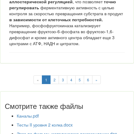
аллостерической регуляцией
, что позволяет
точно
регулировать
ферментативную активность с целью
контроля за скоростью превращения субстрата в продукт
в зависимости от клеточных потребностей.
Например, фосфофруктокиназа катализирует
превращение фруктозо-6-фосфата во фруктозо-1,6-
дифосфат и кроме активного центра обладает еще 3
центрами с АТФ, НАДН и цитратом.
«
1
2
3
4
5
6
»
Смотрите также файлы
Каналы.pdf
Тесты II уровня 2 колка.docx
Эссе по фильму_методические рекомендации.doc