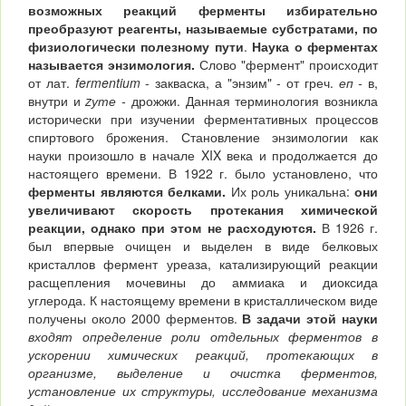
возможных реакций ферменты избирательно
преобразуют реагенты, называемые субстратами, по
физиологически полезному пути
.
Наука о ферментах
называется энзимология.
Слово "фермент" происходит
от лат.
fermentium
- закваска, а "энзим" - от греч.
еп -
в,
внутри и
zуте -
дрожжи. Данная терминология возникла
исторически при изучении ферментативных процессов
спиртового брожения. Становление энзимологии как
науки произошло в начале XIX века и продолжается до
настоящего времени. В 1922 г. было установлено, что
ферменты являются белками.
Их роль уникальна:
они
увеличивают скорость протекания химической
реакции, однако при этом не расходуются.
В 1926 г.
был впервые очищен и выделен в виде белковых
кристаллов фермент уреаза, катализирующий реакции
расщепления мочевины до аммиака и диоксида
углерода. К настоящему времени в кристаллическом виде
получены около 2000 ферментов.
В задачи этой науки
входят определение роли отдельных ферментов в
ускорении химических реакций, протекающих в
организме, выделение и очистка ферментов,
установление их структуры, исследование механизма