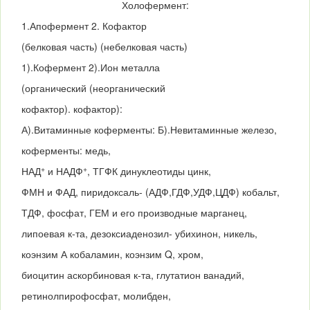
Холофермент:
1.Апофермент 2. Кофактор
(белковая часть) (небелковая часть)
1).Кофермент 2).Ион металла
(органический (неорганический
кофактор). кофактор):
А).Витаминные коферменты: Б).Невитаминные железо,
коферменты: медь,
+
+
НАД
и НАДФ
, ТГФК динуклеотиды цинк,
ФМН и ФАД, пиридоксаль- (АДФ,ГДФ,УДФ,ЦДФ) кобальт,
ТДФ, фосфат, ГЕМ и его производные марганец,
липоевая к-та, дезоксиаденозил- убихинон, никель,
коэнзим А кобаламин, коэнзим Q, хром,
биоцитин аскорбиновая к-та, глутатион ванадий,
ретинолпирофосфат, молибден,