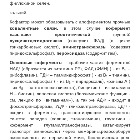
филлохинон селен,
кальций.
Кофактор может образовывать с апоферментом прочные
ковалентные связи,
в этом случае
кофермент
называют
простетической
группой:
сукцинатдегидрогеназа
(содержит ФАД) (в цикле
трикарбоновых кислот),
аминотрансферазы
(содержат
пиридоксальфосфат),
пероксидаза
(содержит гем).
Основные коферменты
– «рабочие части» ферментов:
+
НАД
(образуется из витамина РР), ФАД (ФМН) ( - из В
–
2
рибофлавин), ТДФ – тиаминдифосфат ( - из В
– тиамин),
1
пиридоксальфосфат ( - из В
– пиридоксаль), коэнзим А (
6
- из В
– пантотеновая кислота), биоцитин ( - из витамина
5
Н – биотин), липоевая кислота (биохимические функции -
см. лекцию по «витаминам»), а так же АДФ - входит в
фосфотрансферазы, УДФ - гликозилтрансферазы, ЦДФ -
входит в ферменты, транспортирующие компоненты
синтеза липидов (холина, этаноламина), глутатион -
кофермент глутамилтрансферазы, катализирует
транспорт аминокислот через мембраны,реабсорбируя
аминокислоты из первичной мочи, биологическая роль