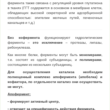
фермента также связана с регуляцией уровня глутатиона
в тканях (ГГТ содержится в основном в мембране клеток,
обладающих высокой секреторной или адсорбционной
способностью: эпителии желчных путей, печеночных
канальцев и т.д.)
Без кофермента
функционируют гидролитические
ферменты –
это исключение
– протеазы, липазы,
рибонуклеаза.
Как многие белки, ферменты могут быть
мономерами
,
т.е. состоят из одной субъединицы, и
полимерами
,
состоящими из нескольких субъединиц.
Для осуществления катализа необходим
полноценный комплекс апофермента (апобелка) и
кофактора, по отдельности катализ они осуществить
не могут.
Апофермент
:
-
формирует активный центр
,
- отвечает за специфичность действия фермента,