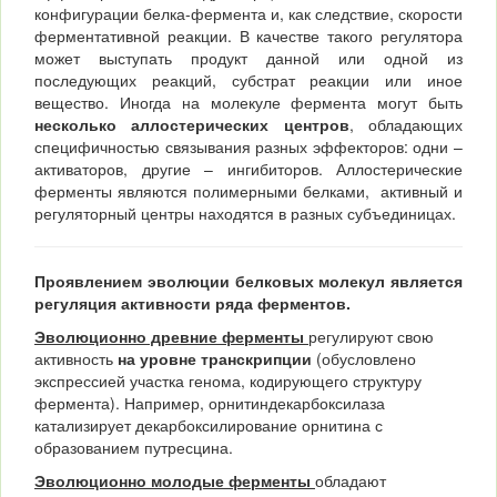
конфигурации белка-фермента и, как следствие, скорости
ферментативной реакции. В качестве такого регулятора
может выступать продукт данной или одной из
последующих реакций, субстрат реакции или иное
вещество. Иногда на молекуле фермента могут быть
несколько аллостерических центров
, обладающих
специфичностью связывания разных эффекторов: одни –
активаторов, другие – ингибиторов. Аллостерические
ферменты являются полимерными белками, активный и
регуляторный центры находятся в разных субъединицах.
Проявлением эволюции белковых молекул является
регуляция активности ряда ферментов.
Эволюционно древние ферменты
регулируют свою
активность
на уровне транскрипции
(обусловлено
экспрессией участка генома, кодирующего структуру
фермента). Например, орнитиндекарбоксилаза
катализирует декарбоксилирование орнитина с
образованием путресцина.
Эволюционно молодые ферменты
обладают