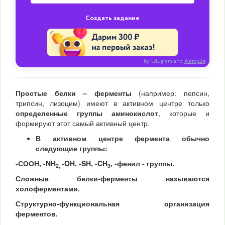
Создать задание
by Edugram
and
Автор24
Простые белки – ферменты
(например: пепсин,
трипсин, лизоцим) имеют в активном центре только
определенные группы аминокислот
, которые и
формируют этот самый активный центр.
В активном центре фермента обычно
следующие группы:
-СООН, -
NH
-
OH
, -
SH
, -
CH
, -фенил - группы.
2,
3
Сложные белки-ферменты называются
холоферментами.
Структурно-функциональная организация
ферментов.