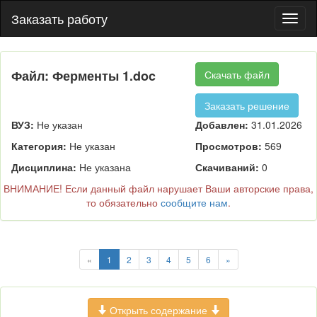
Заказать работу
Пере
нави
Файл: Ферменты 1.doc
Скачать файл
Заказать решение
ВУЗ:
Не указан
Добавлен:
31.01.2026
Категория:
Не указан
Просмотров:
569
Дисциплина:
Не указана
Скачиваний:
0
ВНИМАНИЕ! Если данный файл нарушает Ваши авторские права,
то обязательно
сообщите нам
.
«
1
2
3
4
5
6
»
Открыть содержание