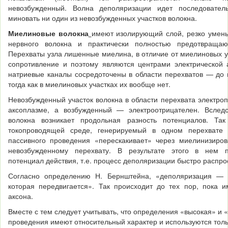
невозбужденный. Волна деполяризации идет последовател
миновать ни один из невоз­бужденных участков волокна.
Миелиновые волокна
имеют изолирующий слой, резко уме
нервного волокна и практически полностью предотвращаю
Перехваты узла лишенные миелина, в отличие от миелиновых у
сопротивление и поэтому являются центрами электри­ческой а
натриевые каналы сосредоточены в области перехватов — до 
тогда как в миелино­вых участках их вообще нет.
Невозбужденный участок волокна в области перехвата электро
аксоплазме, а возбужденный — электроотрицателен. Вследс
волокна возникает продольная разность потенциалов. Так
токопроводящей среде, генери­руемый в одном перехвате 
пассивного проведения «перескакивает» через миелинизиров
невозбуж­денному перехвату. В результате этого в нем п
потенциал действия, т.е. процесс деполяризации быстро распро
Согласно определению Н. Бернштейна, «деполяризация — э
которая передвигается». Так происходит до тех пор, пока 
аксона.
Вместе с тем следует учитывать, что определения «высокая» и «
проведения имеют относительный характер и используются толь­