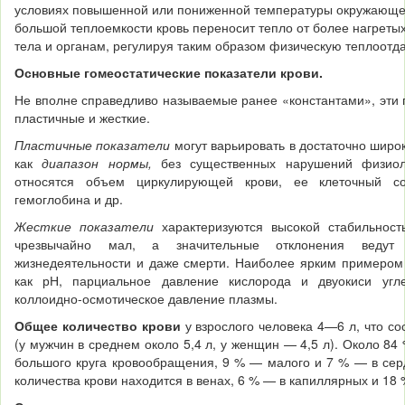
условиях повышенной или пониженной температуры окружающе
большой теплоемкости кровь переносит тепло от более нагреты
тела и органам, регу­лируя таким образом физическую теплоотда
Основные гомеостатические показатели крови.
Не вполне справедливо называемые ранее «константами», эти п
пластичные и жесткие.
Пластичные показатели
могут варьировать в достаточно широ
как
диапазон нормы,
без существенных нарушений фи­зио
относятся объем циркулирующей крови, ее клеточный сост
гемоглобина и др.
Жесткие показатели
характеризуются высокой стабильност
чрезвычайно мал, а значительные отклонения ведут
жизнедеятельности и даже смерти. Наиболее ярким примером 
как рН, парциальное давление кис­лорода и двуокиси угле
коллоидно-осмотическое давление плазмы.
Общее количество крови
у взрослого человека 4—6 л, что с
(у мужчин в среднем около 5,4 л, у женщин — 4,5 л). Около 84
большого круга кровообращения, 9 % — малого и 7 % — в се
количества крови нахо­дится в венах, 6 % — в капиллярных и 18