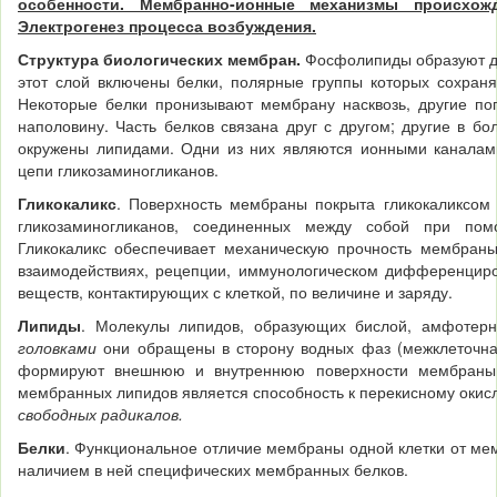
особенности. Мембранно-ионные механизмы происхожд
Электрогенез процесса возбуждения.
Структура биологических мембран.
Фосфолипиды образуют д
этот слой включены белки, полярные группы которых сохраняю
Некоторые белки пронизывают мембрану насквозь, другие по
наполовину. Часть белков связана друг с другом; другие в б
окружены липидами. Одни из них являются ионными каналами
цепи гликозаминогликанов.
Гликокаликс
. Поверхность мембраны покрыта гликокаликсом
гликозаминогликанов, соединенных между собой при пом
Гликокаликс обеспечивает механичес­кую прочность мембраны
взаимодействиях, рецепции, иммунологическом дифференциро
веществ, контактирующих с клеткой, по величине и заряду.
Липиды
. Молекулы липидов, образующих бислой, амфотер
головками
они обращены в сторону водных фаз (меж­клеточна
формируют внешнюю и внутреннюю поверхности мембраны
мембранных липидов является способность к перекисному окис
свободных радикалов.
Белки
. Функциональное отличие мембраны одной клетки от ме
наличием в ней специфических мембранных белков.