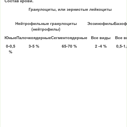
Состав крови.
Гранулоциты, или зернистые лейкоциты
Нейтрофильные гранулоциты
Эозинофилы
Базо
(нейтрофилы)
Юные
Палочкоядерные
Сегментоядерные
Все виды
Все 
0-0,5
3-5 %
65-70 %
2 -4 %
0,5-1
%