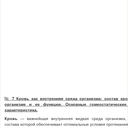
№
7
Кровь как внутренняя среда организма: состав кр
организме и ее функции. Основные гомеостатические
характеристика.
Кровь
— важнейшая внутренняя жидкая среда организма, о
состава которой обеспечивает оптимальные условия про­текания