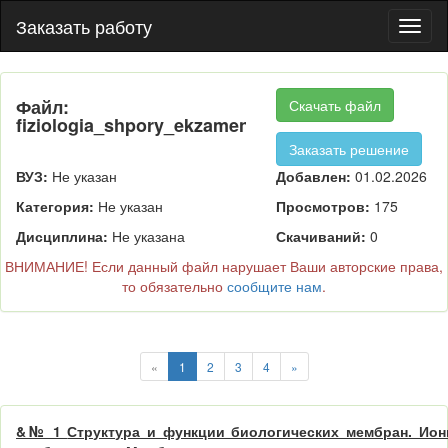
Заказать работу
Пере
нави
Файл:
Скачать файл
fiziologia_shpory_ekzamen_3.doc
Заказать решение
ВУЗ:
Не указан
Добавлен:
01.02.2026
Категория:
Не указан
Просмотров:
175
Дисциплина:
Не указана
Скачиваний:
0
ВНИМАНИЕ! Если данный файл нарушает Ваши авторские права,
то обязательно
сообщите нам
.
«
1
2
3
4
»
&№ 1
Структура и функции биологических мембран. Ио