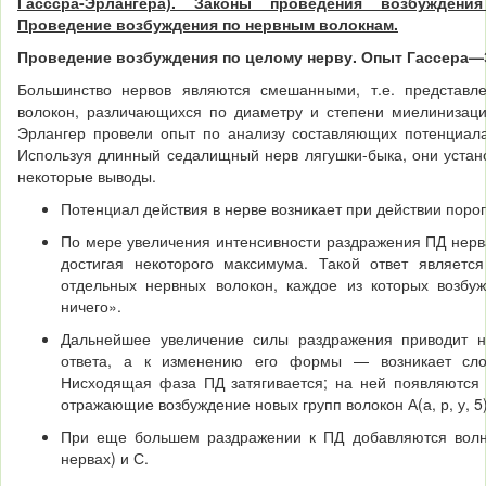
Гасссра-Эрлангера). Законы проведения возбужден
Проведение возбуждения по нервным волокнам.
Проведение возбуждения по целому нерву. Опыт Гассера—
Большинство нервов являются смешанными, т.е. представле
волокон, различающихся по диаметру и степени миелинизации
Эрлангер провели опыт по анализу составляю­щих потенциала
Используя длинный седалищ­ный нерв лягушки-быка, они устан
некоторые выводы.
Потенциал действия в нерве возникает при действии порого
По мере увеличения интенсивности раздражения ПД нерва
достигая некоторого максимума. Такой ответ яв­ляетс
отдельных нервных волокон, каж­дое из которых возбу
ничего».
Дальнейшее увеличение силы раздражения приводит н
ответа, а к изменению его формы — возникает слож
Нисходящая фаза ПД затягивается; на ней появляются 
отражающие возбуждение новых групп волокон А(а, р, у, 5)
При еще большем раздражении к ПД добавляются волны
нервах) и С.