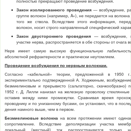
полностью прекращают проведение возбуждения.
Закон изолированного проведения
— возбуждение, р
группе волокон (например, A«), не передается на во­локна
того же ствола. Вследствие этого информация, пере
волокон, носит строго на­правленный специфический харак
Закон двустороннего проведения
— возбуждение, 
участке нерва, распространяется в обе стороны от очага в
Нерв имеет самую высокую функциональную лабильность
абсолютной рефрактерности и практически неутомляем.
Проведение возбуждения по нервным волокнам.
Согласно «кабельной» теории, предложенной в 1950 
экспериментально подтвержденной А. Ходжкиным, возбуждени
безмиелиновым и прерывисто (сальтаторно, скачкообразно) 
1952 г. Д. Лилли нанизал на железную прово­локу стеклянные
оставив между ними проме­жутки. Сравнивая время прохож
проводнику и по унизанному бусами, он установил, что в после
дения намного выше, чем в первом.
Безмиелиновые волокна
на всем протяжении имеют одинак
сопротивление. Вследствие деполяризации участка мем
локальный (местный) ток распространяется только 