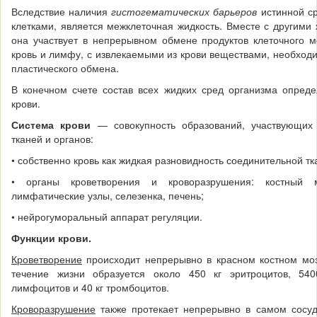
Вследствие наличия
гистогематических барьеров
истинной с
клетками, является межклеточная жидкость. Вместе с другими
она участвует в непрерывном обме­не продуктов клеточного 
кровь и лимфу, с из­влекаемыми из крови веществами, необход
пластического обмена.
В конечном счете состав всех жидких сред организма опреде
крови.
Система крови
— совокупность образований, участвующих 
тканей и органов:
• собственно кровь как жидкая разновидность соединительной тк
• органы кроветворения и кроворазрушения: костный м
лимфатические узлы, селезенка, печень;
• нейрогуморальный аппарат регуляции.
Функции крови.
Кроветворение
происходит непрерывно в красном костном моз
течение жизни образуется около 450 кг эритроци­тов, 540
лимфоцитов и 40 кг тромбоцитов.
Кроворазрушение
также протекает непрерывно в самом сосуд