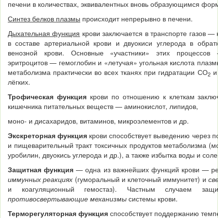
печени в количествах, эквивалентных вновь образую­щимся фо
Синтез белков плазмы
происходит непрерывно в печени.
Дыхательная функция
крови заключается в транспорте газов — к
в составе артериальной крови и двуокиси углеро­да в обра
венозной крови. Основные «участни­ки» этих процессо
эритроцитов — гемоглобин и «летучая» угольная кислота плаз
метаболизма практически во всех тканях при гидратации СО
и 
2
лёгких.
Трофическая функция
крови по отношению к клеткам заклю
кишечника питательных веществ — аминокислот, липидов,
моно- и дисахаридов, витаминов, микроэлементов и др.
Экскреторная функция
крови способствует выведению через по
и пищеварительный тракт токсичных продуктов метаболизма (м
уробилин, двуокись углерода и др.), а также избытка воды и соле
Защитная функция
— одна из важнейших функций крови — ре
иммунных реакциях
(гуморальный и клеточный имму­нитет) и
св
и коагуляционный гемостаз). Част­ным случаем защ
противосвертывающие механиз­мы
системы крови.
Терморегуляторная функция
способствует поддержанию темпе