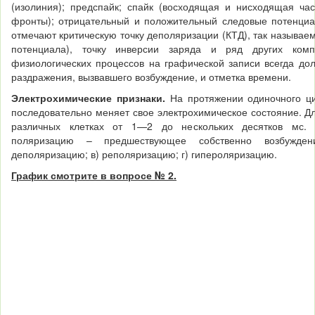
(изолиния); предспайк; спайк (восходящая и нисходящая час
фронты); отрицательный и положительный следовые потен­циа
отмечают критическую точку деполяриза­ции (КТД), так называе
потенциала), точку инверсии заряда и ряд других комп
физиологических процессов на графической записи всегда дол
раздражения, вызвавшего возбуждение, и отметка времени.
Электрохимические признаки.
На протяжении одиночного ц
последователь­но меняет свое электрохимическое состояние. Дл
различных клетках от 1—2 до нескольких десятков мс. 
поляризацию – предшествующее собственно возбужден
деполяризацию; в) реполяризацию; г) гипероляризацию.
График смотрите в вопросе № 2.