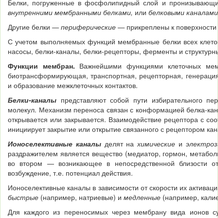
Белки, погруженные в фосфолипидный слой и пронизывающие 
внутренними мембранными белками,
или
белковыми ка­налами
Другие белки —
периферические —
прикреплены к поверхности 
С учетом выполняемых функций мембранные белки всех клеток 
насосы, белки-каналы, белки-рецепторы, ферменты и структурн
Функции мембран.
Важнейшими функциями клеточных мем
биотрансформирующая, транспортная, рецепторная, генерация 
и образование межклеточных контактов.
Белки-каналы
представляют собой пути избирательного пе
молекул. Механизм переноса связан с конформацией белка-кана
открывается или закрывается. Взаимодействие рецептора с со
инициирует закрытие или открытие связанного с рецептором ка­н
Ионоселективные каналы
делят на
химические
и
электро
раздражителем является вещество (медиатор, гормон, ме­таболи
во втором — возникающее в непосредст­венной близости от
возбуждение, т.е. потенциал действия.
Ионоселективные каналы в зависимости от скорости их активаци
быстрые
(например, натриевые) и
медленные
(на­пример, кали
Для каждого из переноси­мых через мембрану вида ионов с