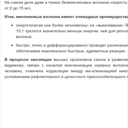
На самом деле даже в тонких безмиелиновых во­локнах скорост
от 2 до 15 м/с.
Итак, миелиновые волокна имеют очевидные преимуществ
энергетически они более экономичны: на «выкачивание» 
10:1 тратится значительно меньше энергии, чем для репо
волокна;
быстро, точно и дифференцированно проводят различные 
обеспечивая максимально быстрые, адекватные реакции.
В процессе эволюции
высших организмов скачок в развити
видимому, связан с началом миелинизации нервных во­локон
человека, отмечена корреляция между ми-елинизацией нек
усложнением рефлекторного и целостного приспособительного 