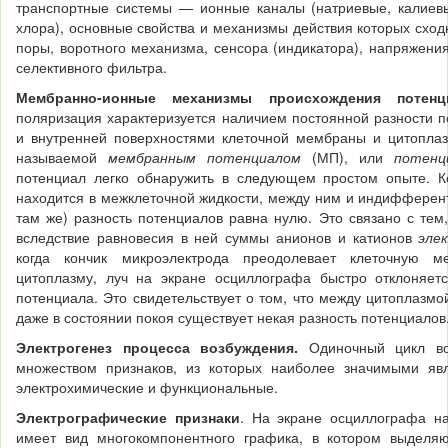
транспортные системы — ионные каналы (натриевые, калиевы
хлора), основные свойства и механизмы действия которых сход
поры, воротного механизма, сенсора (индикатора), напря­жен
селективного фильтра.
Мембранно-ионные механизмы происхождения потен
поляризация
характеризуется наличием постоянной раз­ности 
и внутренней поверхностями клеточ­ной мембраны и цитопл
называемой
мембран­ным потенциалом
(МП), или
потенц
потенциал легко обнаружить в следующем простом опыте. Ко
находится в межклеточной жидкости, между ним и индиф­ферен
там же) разность потенциалов равна нулю. Это связано с тем
вследствие равнове­сия в ней суммы анионов и катионов
эле
когда кончик микроэлектрода преодолевает клеточную 
цитоплазму, луч на экране осциллографа быстро отклоняетс
потенциала. Это свидетельствует о том, что между цитоплаз­м
даже в состоянии покоя существует некая разность потенциалов
Электрогенез процесса возбуждения.
Одиночный цикл во
множеством признаков, из которых наиболее значимыми явл
электрохимические и функциональные.
Электрографические признаки
. На экране осциллографа на
имеет вид мно­гокомпонентного графика, в котором выделяю