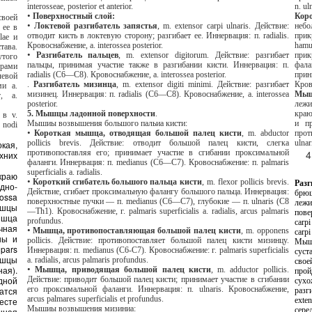
interosseae, posterior et anterior.
•
Поверхностный слой:
•
Локтевой разгибатель запястья
,
m
. extensor carpi ulnaris. Действие:
небольшо
отводит кисть в локтевую сторону; разгибает ее. Иннервация: п. radialis.
прикры
Кровоснабжение, a. interossea posterior.
hamulus ossis 
•
Разгибатель пальцев
,
m
. extensor digitorum. Действие: разгибает
прикре
пальцы, принимая участие также в разгибании кисти. Иннервация: п.
фаланги мизинца. Действие: сгибает п
radialis (С6—С8). Кровоснабжение, a. interossea posterior.
принимает учас
.
Разгибатель мизинца
,
m
.
extensor
digiti
minimi
. Действие: разгибает
мизинец. Иннервация: п. radialis (С6—С8). Кровоснабжение, a. interossea
posterior.
лежит к
5. Мышцы ладонной поверхности
.
краю. Мышца берет начал
Мышиы возвышения большого пальиа кисти:
и прик
•
Короткая мышца, отводящая большой палец кисти
,
m
. abductor
противопоставля
pollicis brevis. Действие: отводит большой палец кисти, слегка
противопоставляя его; принимает участие в сгибании проксимальной
фаланги. Иннервация
:
п
. medianus (
С
6—
С
7).
Кровоснабжение
:
п
. palmaris
superficialis a. radialis.
•
Короткий
сгибатель
большого
пальца
кисти
, m. flexor pollicis brevis.
Действие, сгибает проксимальную фалангу большого пальца. Иннервация:
брюшко
поверхностные пучки — п. medianus (С6—С7), глубокие — п. ulnaris (C8
лежит непосре
—Тh1). Кровоснабжение, г. palmaris superficialis a. radialis, arcus palmaris
поверхности
profundus.
carpi 
•
Мышца, противопоставляющая большой палец кисти
,
m
. opponens
carpi
pollicis. Действие: противопоставляет большой палец кисти мизинцу.
Мышца начинается от латерально
Иннервация: п. medianus (C6-C7). Кровоснабжение: г. palmaris superficialis
суставной капсулы
a. radialis, arcus palmaris profundus.
своей дл
женная).
•
Мышца, приводящая большой палец кисти
,
m
. adductor pollicis.
пройдя под удерживателем разги
Действие: приводит большой палец кисти; принимает участие в сгибании
сухожилием разгибателя 
его проксимальной фаланги. Иннервация: п. ulnaris. Кровоснабжение,
разгибателей пальцев 
arcus palmares superficialis et profundus.
extens
Мышиы возвышения мизиниа:
сере