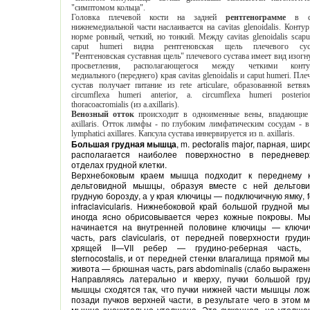
"симптомом кольца".
Головка плечевой кости на задней
рентгенограмме
в своей
нижнемедиальной части наслаивается на cavitas glenoidalis. Контур ее в
норме ровный, четкий, но тонкий. Между cavitas glenoidalis scapulae и
caput humeri видна рентгеновская щель плечевого сустава.
"Рентгеновская суставная щель" плечевого сустава имеет вид изогнутого
просветления, располагающегося между четкими контурами
медиального (переднего) края cavitas glenoidalis и caput humeri. Плечевой
сустав получает питание из rete articulare, образованной ветвями а.
circumflexa humeri anterior, а. circumflexa humeri posterior, а.
thoracoacromialis (из a.axillaris).
Венозный отток
происходит в одноименные вены, впадающие в v.
ахillaris. Отток лимфы - по глубоким лимфатическим сосудам - в nodi
lymphatici axillares. Капсула сустава иннервируется из n. axillaris.
Большая грудная мышца
, m. pectoralis major, парная, широкая,
располагается наиболее поверхностно в передневерхних
отделах грудной клетки.
Верхнебоковым краем мышца подходит к переднему краю
дельтовидной мышцы, образуя вместе с ней дельтовидно-
грудную борозду, а у края ключицы — подключичную ямку, fossa
іnfraclavicularis. Нижнебоковой край большой грудной мышцы
иногда ясно обрисовывается через кожные покровы. Мышца
начинается на внутренней половине ключицы — ключичная
часть, pars clavicularis, от передней поверхности грудины и
хрящей II—VII ребер — грудино-реберная часть, pars
sternocostalis, и от передней стенки влагалища прямой мышцы
живота — брюшная часть, pars abdominalis (слабо выра
Направляясь латерально и кверху, пучки большой грудной
мышцы сходятся так, что пучки нижней части мышцы ложатся
позади пучков верхней части, в результате чего в этом месте
мышца значительно утолщена. Эта суженная, но утолщенная