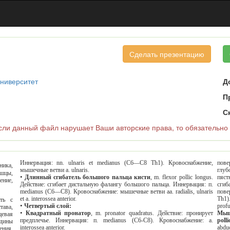
Сделать презентацию
университет
Д
П
С
и данный файл нарушает Ваши авторские права, то обязательно
Иннервация: nn. ulnaris et medianus (С6—С8 Тh1). Кровоснабжение,
поверхн
мышечные ветви a. ulnaris.
глубокие (caput profundum)
•
Длинный сгибатель большого пальца кисти
,
m
. flexor pollic longus.
пястно
Действие: сгибает дистальную фалангу большого пальца. Иннервация: п.
сгибает проксимальную фалангу
medianus (С6—С8). Кровоснабжение
:
мышечные
ветви
аа
. radialis, ulnaris
поверхностны
et a. interossea anterior.
Th1). Кровоснабжение: r. palmaris superficialis a. radialis,
•
Четвертый слой:
prof
•
Квадратный пронатор
,
m
. pronator quadratus. Действие: пронирует
Мышца, противопоставляющая бол
предплечье. Иннервация: п. medianus (C6-C8). Кровоснабжение: a.
polli
interossea anterior.
abductor pol
и и coтpяceния.