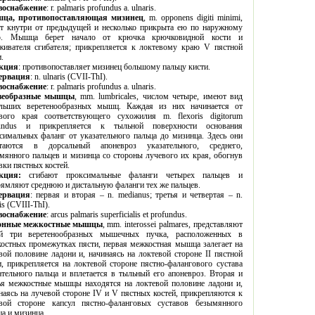
воснабжение
: r. palmaris profundus a. ulnaris.
Мышца, противопоставляющая мизинец
, m. opponens digiti minimi,
три от предыдущей и несколько прикрыта ею по наружному
 Мышца берет начало от крючка крючковидной кости и
я; прикрепляется к локтевому краю V пястной
.
кция
: противопоставляет мизинец большому пальцу кисти.
ервация
:
n
.
ulnaris
(
CVII
-
ThI
).
воснабжение
: r. palmaris profundus a. ulnaris.
Червеобразные мышцы
, mm. lumbricales, числом четыре, имеют вид
ьших веретенообразных мышц. Каждая из них начинается от
тветствующего сухожилия m. flexoris digitorum
ndus и прикрепляется к тыльной поверхности основания
г от указательного пальца до мизинца. Здесь они
ся в дорсальный апоневроз указательного, среднего,
ного пальцев и мизинца со стороны лучевого их края, обогнув
головки пястных костей.
кция:
сгибают проксимальные фаланги четырех пальцев и
выпрямляют среднюю и дистальную фаланги тех же пальцев.
ервация
: первая и вторая – n. medianus; третья и четвертая – n.
is (CVIII-ThI).
воснабжение
: arcus palmaris superficialis et profundus.
Ладонные межкостные мышцы
, mm. interossei palmares, представляют
зных мышечных пучка, расположенных в
промежутках пясти, первая межкостная мышца залегает на
половине ладони и, начинаясь на локтевой стороне II пястной
-фалангового сустава
 вплетается в тыльный его апоневроз. Вторая и
ые мышцы находятся на локтевой половине ладони и,
на лучевой стороне IV и V пястных костей, прикрепляются к
й стороне капсул пястно-фаланговых суставов безымянного
ца и мизинца.