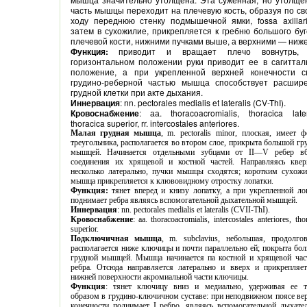
часть мышцы переходит на плечевую кость, образуя по своему
ходу переднюю стенку подмышечной ямки, fossa axillaris, и
затем в сухожилие, прикрепляется к гребню большого бугорка
плечевой кости, нижними пучками выше, а верхними — ни
Функция:
приводит и вращает плечо вовнутрь, при
горизонтальном положении руки приводит ее в сагиттальное
положение, а при укрепленной верхней конечности своей
грудино-реберной частью мышца способствует расширению
грудной клетки при акте дыхания.
Иннервация
: nn. pectorales medialis et lateralis (CV-ThI).
Кровоснабжение
:
аа
. thoracoacromialis, thoracica lateralis,
thoracica superior, rr. intercostales anteriores.
Малая грудная мышца
, m. pectoralis minor, плоская, имеет форму
треугольника, располагается во втором слое, прикрыта большой грудной
мышцей. Начинается отдельными зубцами от II—V ребер вблизи
соединения их хрящевой и костной частей. Направляясь кверху и
несколько латерально, пучки мышцы сходятся; коротким сухожилием
мышца прикрепляется к клювовидному отростку лопатки.
Функция:
тянет вперед и книзу лопатку, а при укрепленной лопатке
поднимает ребра являясь вспомогательной дыхательной мышцей.
Иннервация
:
nn. pectorales medialis et lateralis (CVII-ThI).
Кровоснабжение
:
аа
. thoracoacromialis, intercostales anteriores, thoracica
superior.
Подключичная мышца
, m. subclavius, небольшая, продолговатая,
располагается ниже ключицы и почти параллельно ей; покрыта большой
грудной мышцей. Мышца начинается па костной и хрящевой частях I
ребра. Отсюда направляется латерально и вверх и прикрепляется к
нижней поверхности акромиальной части ключицы.
Функция
: тянет ключицу вниз и медиально, удерживая ее таким
образом в грудино-ключичном суставе: при неподвижном поясе верхней
конечности поднимает I ребро, являясь вспомогательной дыхательной