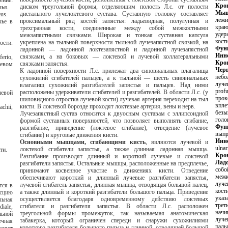
Кро
диском треугольной формы, отделяющим полость Л.с. от полости
предплечья.
дистального лучелоктевого сустава. Суставную головку составляет
neus.
лежит кну
проксимальный ряд костей запястья: ладьевидная, полулунная и
краю.
трехгранная кости, соединенные между собой межкостными
удерживателя сгибател
межзапястными связками. Широкая и тонкая суставная капсула
кости
укреплена на тыльной поверхности тыльной лучезапястной связкой, на
Фун
ладонной — ладонной локтезапястной и ладонной лучезапястной
Инн
связками, а на боковых — локтевой и лучевой коллатеральными
Кро
связками запястья.
К ладонной поверхности Л.с. прилежат два синовиальных влагалища
небол
сухожилий сгибателей пальцев, а к тыльной — шесть синовиальных
лучевого края соо
влагалищ сухожилий разгибателей запястья и пальцев. Над ними
profu
расположены удерживатели сгибателей и разгибателей. В области Л.с. (у
проксимальных фалан
шиловидного отростка лучевой кости) лучевая артерия переходит на тыл
вплетают
кисти. В локтевой борозде проходят локтевые артерия, вены и нерв.
безымян
Лучезапястный сустав относится к двуосным суставам с эллипсоидной
формой суставных поверхностей, что позволяет выполнять сгибание,
Фун
разгибание, приведение (локтевое сгибание), отведение (лучевое
сгибание) и круговые движения кисти.
Инн
Основными мышцами, сгибающими кисть
, являются лучевой и
ulnar
локтевой сгибатели запястья, а также длинная ладонная мышца.
тевой кости.
Кро
Разгибание производят длинный и короткий лучевые и локтевой
разгибатели запястья. Остальные мышцы, расположенные на предплечье,
собой три веретенообра
принимают косвенное участие в движениях кисти. Отведение
межкостных 
обеспечивают короткий и длинный лучевые разгибатели запястья,
лучевой 
лучевой сгибатель запястья, длинная мышца, отводящая большой палец,
кости, прикрепляется на локтевой стороне пястно
а также длинный и короткий разгибатели большого пальца. Приведение
указательного пальца и
осуществляется благодаря одновременному действию локтевых
третья межкостн
сгибателя и разгибателя запястья. В области Л.с. расположен
начинаясь 
треугольной формы промежуток, так называемая анатомическая
лучево
табакерка, который ограничен спереди и снаружи сухожилиями
паль
короткого разгибателя большого пальца и длинной, отводящей большой