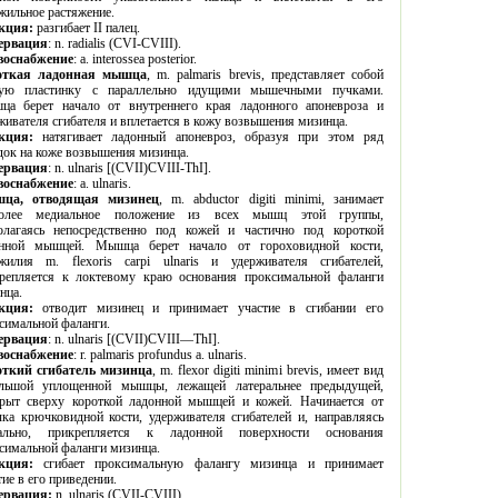
сухожильное растяжение.
кция:
разгибает II палец.
ервация
: n. radialis (CVI-CVIII).
воснабжение
: a. interossea posterior.
Короткая ладонная мышца
, m. palmaris brevis, представляет собой
 идущими мышечными пучками.
начало от внутреннего края ладонного апоневроза и
удерживателя сгибателя и вплетается в кожу возвышения мизинца.
кция:
натягивает ладонный апоневроз, образуя при этом ряд
складок на коже возвышения мизинца.
ервация
:
n. ulnaris [(CVII)CVIII-ThI].
воснабжение
: a. ulnaris.
Мышца, отводящая мизинец
, m. abductor digiti minimi, занимает
жение из всех мышц этой группы,
ясь непосредственно под кожей и частично под короткой
ной мышцей. Мышца берет начало от гороховидной кости,
. flexoris carpi ulnaris и удерживателя сгибателей,
пляется к локтевому краю основания проксимальной фаланги
нца.
кция:
отводит мизинец и принимает участие в сгибании его
симальной фаланги.
ервация
: n. ulnaris [(CVII)CVIII—ThI].
воснабжение
:
r. palmaris profundus a. ulnaris.
Короткий сгибатель мизинца
, m. flexor digiti minimi brevis, имеет вид
шцы, лежащей латеральнее предыдущей,
ерху короткой ладонной мышцей и кожей. Начинается от
 крючковидной кости, удерживателя сгибателей и, направляясь
ется к ладонной поверхности основания
проксимальной фаланги мизинца.
кция:
сгибает проксимальную фалангу мизинца и принимает
тие в его приведении.
ервация:
n. ulnaris (CVII-CVIII).