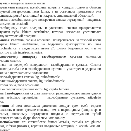
вертлужной впадины тазовой кости.
а, acetabulum, покрыта хрящом только в области
 поверхности, faсes lunata, а на остальном протяжении она
выполнена жировой клетчаткой и покрыта, синовиальной оболочкой.
tabuli натянута поперечная связка вертлужной - впадины,
transversum acetabuli.
му краю впадины и указанной связки прикрепляется
жная губа, labium acetabulare, которая несколько увеличивает
глубину вертлужной впадины.
авная капсула
, capsula articularis, прикрепляется на тазовой кости
ю labium acetabulare, на бедренной фиксируется по linea
erica, а сзади захватывает 2/3 шейки бедренной кости и не
ит до crista intertrochanterica.
К связочному аппарату тазобедренного сустава
относятся
ующие связки:
редней поверхности тазобедренного сустава. Связка
ибание в тазобедренном суставе и участвует в удержании
туловища в вертикальном положении;
лобково-бёдренная связка, lig. pubofemorale,
седалищно-бедренная связка, lig. ischiofemorale,
круговая зона, zona orbicularis,
связка головки бедренной кости, lig. capitis femoris,
Форма Тазобедренный сустав
является разновидностью шаровидного
а, articulatio spheroidea, — чашеобразным суставом, articulatio
ica.
жения
В нем возможны движения вокруг трех осей, однако
ь в этом суставе меньше, чем в шаровидном (например, в
вом), поскольку вертлужная впадина с вертлужнои губой
охватывает головку бедра более чем наполовину.
воснабжение
: art. circumflexae femori lateralis, medialis art. gluteae
superior, inferior (
нижняя
,
верхняя
ягодичные
артерии
),
г
. acetabularis art.
atoriae;