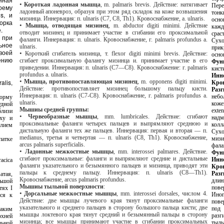
•
Короткая ладонная мышца
,
m
. palmaris brevis. Действие: натягивает
Перейдя на кисть, сухожилия соединя
ладонный апоневроз, образуя при этом ряд складок на коже возвышения
тонкими ме
мизинца. Иннервация: п. ulnaris (С7, С8, Тh1). Кровоснабжение, a. ulnaris.
основания проксимальной фаланг
•
Мышца, отводящая мизинец
,
m
. abductor digiti minimi. Действие
каждое сухо
же.
отводит мизинец и принимает участие в сгибании его проксимальной
срастаю
фаланги. Иннервация: п. ulnaris. Кровоснабжение, г. palmaris profundus a.
Сухожильные растяже
ulnaris.
прикрепл
•
Короткий сгибатель мизинца, т. flexor digiti minimi brevis. Действие:
осно
сгибает проксимальную фалангу мизинца и. принимает участие в его
Фун
приведении. Иннервация: п. ulnaris (С7—С8). Кровоснабжение: г. palmaris
profundus a. ulnaris.
Инн
•
Мышца, противопоставляющая мизинец
,
m
. opponens digiti minimi.
Кро
Действие: противопоставляет мизинец большому пальцу кисти.
Разг
Иннервация: п. ulnaris (C7-C8). Кровоснабжение, г. palmaris profundus a.
небо
ulnaris.
коже
Мышиы средней группы:
exten
•
Червеобразные мышцы
,
mm
. lumbricales. Действие: сгибают
надмыщелк
проксимальные фаланги четырех пальцев и выпрямляют среднюю и
дистальную фаланги тех же пальцев. Иннервация: первая и вторая — п.
Сухожилие соединяется с с
medianus, третья и четвертая — п. ulnaris (С8, Тh1). Кровоснабжение,
мизинцу, и
arcus palmaris superficialis.
фала
•
Ладонные межкостные мышцы
,
mm
. interossei palmares. Действие.
Фун
сгибают проксимальные: фаланги и выпрямляют средние и дистальные
Инн
фаланги указательного и безымянного пальцев и мизинца, приводят эти
Кро
пальцы к среднему пальцу. Иннервация: п. ulnaris (С8—Тh1).
Кровоснабжение, arcus palmaris profundus.
длинное, веретенообразное брюш
Мышиы тыльной поверхности
:
поверхности нижн
•
Дорсальные межкостные мышцы
,
mm
. interossei dorsales, числом 4.
Иногда мы
Действие: две мышцы лучевого края тянут проксимальные фаланги
поверхно
указательного и среднего пальцев в сторону большого пальца кисти; две
под retinaculum extensorum, и вместе с аналогичным сухож
мышцы локтевого края тянут средний и безымянный пальцы в сторону
разгибате
мизинца; все мышцы принимают участие в сгибании проксимальных
тыльной