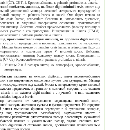
n. ulnaris [(С7), С8 Th1. Кровоснабжение: г. palmaris profundus a. ulnaris.
Короткий сгибатель мизинца, m. flexor digiti minimi brevis
, имеет вид
й уплощенной мышцы, лежащей латеральнее предыдущей и
той сверху m. palmaris brevis и кожей. Она берет начало от
hamati, retinaculum flexоrum и, направляясь дистально,
пляется к ладонной поверхности основания проксимальной
роксимальную фалангу мизинца и
тие в его приведении. Иннервация: n. ulnaris (С7-С8).
Кровоснабжение: г. palmaris profundus a. ulnaris.
Мышца, противопоставляющая мизинец, m. opponens digiti minimi
,
нутри от предыдущей и несколько прикрыта ею по наружному
о от hamulus ossis hamati и retinaculum flexorum
репляется к локтевому краю V пястной кости. Действие:
ет мизинец большому пальцу кисти. Иннервация: n.
ulnaris (С7-С8). Кровоснабжение: г. palmaris profundus a. ulnaris.
Мышцы 2 и 5 пальцев кисти, их топография, кровоснабжение,
иннервация.
Разгибатель пальцев,
m. extensor digitorum, имеет веретенообразное
, а по направлению мышечных пучков она двуперистая. Мышца
дственно под кожей, ближе к латеральному краю тыльной
 предплечья, и граничит с локтевой стороны с m. extensor
ulnaris и m. extensor digiti minimi, а с лучевой – с mm. extensores
 radiales longus et brevis.
го надмыщелка плечевой кости,
 локтевого сустава и фасции предплечья. На середине
ины мышечное брюшко переходит в 4 сухожилия, которые,
бателей, окружаются вместе с
указательного пальца влагалищем сухожилий
и указательного пальца, vagina tendinum mm.
oris digitorum et extensoris indicis, достигающим приблизительно
дины пястных костей.