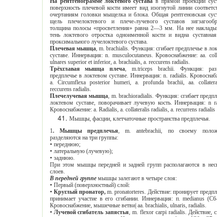
На рентгенограмме локтевого сустава
в прямой проекции суставная
поверхность плечевой кости имеет вид изогнутой линии соответственно
очертаниям головки мыщелка и блока. Общая рентгеновская суставная
щель плечелоктевого и плече-лучевого суставов зигзагообразная,
толщина полосы «просветления» равна 2—3 мм. На нее накладывается
тень локтевого отростка одноименной кости и видна суставная щель
проксимального лучелоктевого сустава.
Плечевая мышца
, m. brachialis. Функция: сгибает предплечье в локтевом
суставе. Иннервация
: n. musculocutaneus.
Кровоснабжение
: aa. collaterale
ulnares superior et inferior, a. brachialis, a. reccurens radialis.
Трёхглавая
мышца
плеча
, m.triceps brachii.
Функция: разгибает
предплечье в локтевом суставе. Иннервация
: n. radialis.
Кровоснаб
a. Circumflexa posterior humeri, a. profunda brachii, aa.
с
ollatera
reccurens radialis.
Плечелучевая мышца
, m. brachioradialis. Функция: сгибает предплечье в
локтевом суставе, поворачивает лучевую кость. Иннервация
: n 
Кровоснабжение
: a. Radialis, a. collateralis radialis, a. recurrens radialis
Мышцы, фасции, клетчаточные пространства предплечья.
1
. Мышцы предплечья
,
m
. antebrachii, по своему положению:
разделяются на три группы:
•
переднюю;
•
латеральную (лучевую);
•
заднюю.
При этом мышцы передней и задней групп располагаются в несколько
слоев.
В передней группе
мышцы залегают в четыре слоя:
•
Первый (поверхностный) слой:
•
Круглый пронатор,
m
. pronatorteres. Действие: пронирует предплечье и
принимает участие в его сгибании. Иннервация: п. medianus (С6—С7).
Кровоснабжение, мышечные ветви| аа. brachialis, ulnaris, radialis.
•
Лучевой сгибатель запястья
,
m
. flexor carpi radialis. Действие, сгибает