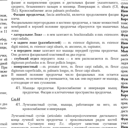
фаланг и выпрямлении средних и дистальных фаланг указательного,
среднего, безымянного пальцев и мизинца. Иннервация: п. ulnaris (C8,
Фун
Тh1). Кровоснабжение: arcus palmaris profundus.
Инн
.
Фасция предплечья
, fascia antebrachii, является продолжением фасции
Кро
плеча.
Фасциальными перегородками и костями предплечья, а также межкостной
тонкую пластинку с параллельно
мембраной в верхней половине предплечья образуются три мышечных
Мышца берет 
ложа:
•
латеральное Ложе
— в нем залегают m. brachioradialis и mm.
extensores
Фун
carpi radialis;
•
в
заднем
ложе
(
разгибателей
)
— m. extensor digitorum, m. extensor
Инн
digiti minimi, m. extensor carpi ulnaris, m. anconeus, m. supinator;
Кро
•
в переднем ложе
залегают все мышцы передней группы предплечья.
Оно делится фасциальной пластинкой на два отдела:
наиболее медиальное поло
- глубокий отдел
переднего ложа — в нем располагаются m. flexor
располага
digitorum profundus и m. flexor pollicis longus;
ладон
-
поверхностный
—m. pronator teres, m. flexor carpi radialis, m. flexor
сухожилия m
digitorum superficialis, m. palmaris longus, m. flexor caipi ulnaris.
прикре
В нижней половине предплечья число фасциальных лож остается
мизи
прежним, но величина их уменьшается, так как они окружают не мышцы,
Фун
а отходящие от них сухожилия.
прок
Инн
Мышцы предплечья. Кровоснабжение и иннервация мышц
Кро
предплечья. Фасции и клетчаточные пространства предплечья.
См.44
небольшой уплощенной мы
прикрыт св
Лучезапястный сустав, мышцы, работающие на него, их
крючка
кровоснабжение и иннервация.
дистально, прикрепля
Лучезапя́стный суста́в (articulatio radiocarpea)сочленение дистального
Фун
конца лучевой кости предплечья с проксимальным рядом костей
учас
запястья. Суставную ямку Л.с. образует запястная суставная
Инн
поверхность лучевой кости, дополненная с локтевой стороны суставным