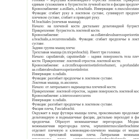
головки – верхушка клювовидного отростка лопатки. Прикрепление:
единым сухожилием к бугристости лучевой кости и фасции 
Кровоснабжение: a.axillaris, a.brachialis. Иннервация: n.musculocuta
Функция: сгибает руку в локтевом суставе, супинирует предплечье в
плечевом суставе, сгибает и приводит руку.
M.brachiales (плечевая мышца).
Начало: на плечевой кости дистальнее дельтовидной бугристости.
Прикрепление: бугристость локтевой кости.
Кровоснабжение: aa.collateralesulnaressuperioretinferio,
a.brachialis,a.recurrensradialis. Функция: сгибает предплечье в локтевом
суставе.
Задняя группа мышц плеча:
Трехглавая мышца (m.tricpesbrachii). Имеет три головки.
Начало: caputlaterale, caputmediale – задняя поверхность тела плечевой
кости. Прикрепление: локтевой отросток локтевой кости.
Кровоснабжение: a.circmflexaposterioetinferiorhumeri, a.profundabrachii,
aa.collateralesulnaressuperioretinferior.
Иннервация: n.radialis.
Функция: разгибает предплечье в локтевом суставе.
Локтевая мышца, m.anconeus.
Начало: от латерального надмыщелка плечевой кости.
Прикрепление: локтевой отросток, задняя поверхность лок
Кровоснабжение: a.interosseareccurens
Иннервация: n.radialis.
Функция: разгибает предплечье в локтевом суставе.
Фасция плеча, Fasciabrachii.
Окружает в виде футляра мышцы плеча, проксимально продолжается в
дельтовидную и подмышечные фасции, дистально переходит в фасцию
предплечья. Образует межмышечные перегородки. Медиальная
межмышечная перегородка плеча, septuminternuscularebrachiimediale,
отделяет плечевую и клювовидно-плечевую мышцы от медиальной
головки трехглавой мышцы плеча. Латеральная межмышечная