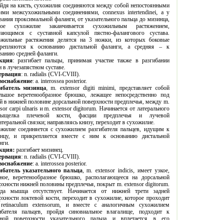
ются между собой непостоянными
жсухожильными соединениями, connexus intertendinei, а у
и, от указательного пальца до мизинца,
жилие заканчивается сухожильным растяжением,
щимся с суставной капсулой пястно-фалангового сустава.
ния делятся на 3 ножки, из которых боковые
яются к основанию дистальной фаланги, а средняя – к
ванию средней фаланги.
кция
: разгибает пальцы, принимая участие также в разгибании
кисти в лучезапястном суставе.
ервация
:
n. radialis (CVI-CVIII).
воснабжение
: a. interossea posterior.
ибатель
мизинца
, m. extensor digiti minimi,
представляет
собой
льшое
веретенообразное
брюшко
,
лежащее
непосредственно
под
й
в
нижней
половине
дорсальной
поверхности
предплечья
,
между
m.
sor carpi ulnaris
и
m. extensor digitorum.
Начинается от латерального
а плечевой кости, фасции предплечья и лучевой
коллатеральной связки; направляясь книзу, переходит в сухожилие.
ухожилием разгибателя пальцев, идущим к
 прикрепляется вместе с ним к основанию дистальной
нги.
кция:
разгибает мизинец.
ервация
: n. radialis (CVI-CVIII).
воснабжение
: a. interossea posterior.
Разгибатель указательного пальца
, m. extensor indicis, имеет узкое,
ко, располагающееся на дорсальной
ей половины предплечья, покрыт m. extensor digitorum.
шца отсутствует. Начинается от нижней трети задней
сти локтевой кости, переходит в сухожилие, которое проходит
илием
ля пальцев, пройдя синовиальное влагалище, подходит к
 поверхности указательного пальца и вплетается в его