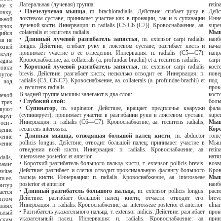
Латеральная (лучевая) группа:
retina
•
Плечелучевая мышца
,
m
. brachioradialis. Действие: сгибает руку в
Действие: противопост
локтевом суставе; принимает участие как в пронации, так и в супинации
Иннерва
лучевой кости. Иннервация
:
п
. radialis [
С
5-C6 (
С
7)].
Кровоснабжение
,
аа
.
colateralis et recurrens radialis.
•
Длинный
лучевой
разгибатель
запястья
, m. extensor carpi radialis
наиболе
longus.
Действие, сгибает руку в локтевом суставе; разгибает кисть и
начало двумя головками, мышечны
принимает участие в ее отведении. Иннервация
:
п
. radialis (
С
5—
С
7).
направляют
Кровоснабжение
,
аа
. collaterals (a. profundae brachii) et a. recurrens radialis.
carpi radiatum, os capitatum и ладонной поверхности II и I
•
Короткий
лучевой
разгибатель
запястья
, m: extensor carpi radialis
костей; б) 
brevis.
Действие: разгибает кисть; несколько отводит ее. Иннервация: п.
поверхности Щ пястной кост
radialis (C5, С6-С7). Кровоснабжение
,
аа
. collaterals (a. profundae brachii) et
под угло
a. recurrens radialis.
проксим
В задней группе мышиы залегают в два слоя:
косточке и капсуле пястнофалангово
•
Глубокий слой:
большой палец к
•
Супинатор
,
m
. supinator. Действие, вращает предплечье кнаружи
фала
(супинирует); принимает участие в разгибании руки в локтевом суставе.
super
Иннервация
:
п
. radialis (
С
6—
С
7).
Кровоснабжение
,
аа
. recurrens radialis,
recurrens interossea.
•
Длинная
мышца
,
отводящая
большой
палец
кисти
, m. abductor
тонкую пласти
pollicis longus.
Действие, отводит большой палец; принимает участие в
Мышца 
отведении всей кисти. Иннервация: п. radialis. Кровоснабжение, аа.
retinaculum fle
interosseae posterior et anterior.
натягивае
•
Короткий разгибатель большого пальца кисти, т. extensor pollicis brevis.
возвыш
Действие: разгибает и слегка отводит проксимальную фалангу большого
Кров
пальца кисти. Иннервация: п. radialis. Кровоснабжение, аа. interosseae
posterior et anterior.
наиболе
•
Длинный разгибатель большого пальца
,
m
. extensor pollicis longus.
располагаясь непосредс
Действие: разгибает большой палец кисти; отчасти отводит его.
brevis. Мы
Иннервация: п. radialis. Кровоснабжение, аа. interosseae posterior et anterior.
ulnaris и retinaculum flexorum, прикрепл
•
Разгибатель указательного пальца, т. extensor indicis. Действие: разгибает
проксималь
указательный палец. Иннервация: п. radialis. Кровоснабжение: аа.
принимает