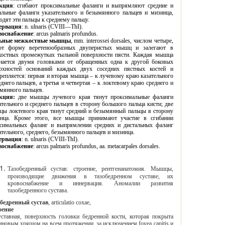
кция
: сгибают проксимальные фаланги и выпрямляют средние и
нги указательного и безымянного пальцев и мизинца,
приводят эти пальцы к среднему пальцу.
ервация
:
n. ulnaris (CVIII—ThI).
воснабжение
: arcus palmaris profundus.
ьные
межкостные
мышцы
, mm. interossei dorsales,
числом
четыре
,
ют
форму
веретенообразных
двуперистых
мышц
и
залегают
в
остных
промежутках
тыльной
поверхности
пясти
.
Каждая мышца
ся двумя головками от обращенных одна к другой боковых
ностей оснований каждых двух соседних пястных костей и
я и вторая мышца – к лучевому краю казательного
цев, а третья и четвертая – к локтевому краю среднего и
мянного пальцев.
кция:
две мышцы лучевого края тянут проксимальные фаланги
 и среднего пальцев в сторону большого пальца кисти; две
евого края тянут средний и безымянный пальцы в сторону
ца. Кроме этого, все мышцы принимают участие в сгибании
х фаланг и выпрямлении средних и дистальных фаланг
указательного, среднего, безымянного пальцев и мизинца.
ервация
:
n. ulnaris (CVIII-ThI).
воснабжение
: arcus palmaris profundus, aa. metacarpales dorsales.
Тазобедренный сустав: строение, рентгенанатомия. Мышцы,
производящие движения в тазобедренном суставе, их
кровоснабжение и иннервация. Аномалии развития
тазобедренного сустава.
Тазобедренный сустав
, articulatio coxae,
оение
сть головки бедренной кости, которая покрыта
протяжении, за исключением fovea capitis и