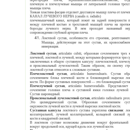
перегородка плеча, septumintermuscularebrachielaterale, отделяет
плечевую и плечелучевые мышцы от латеральной головки трехглавой
мышцы плеча.
Тонкая пластина фасции отделяет двуглавую мышцу 
КАНАЛ ЛУЧЕВОГО НЕРВА (canalis п. radialis)
плечемышечный канал, который лежит на задней поверхности плеча,
между плечевой костью и трехглавой мышцей плеча на протяжении
борозды лучевого нерва. В нем проходит названный нерв в
сопровождении глубокой артерии плеча.
Локтевой сустав, особенности его строения, рентгенанатомия.
Мышцы, действующие на этот сустав, их кровоснабжение и
иннервация.
Локтевой сустав
, articulatio cubiti, образован сочленением трех костей:
плечевой, локтевой и лучевой, между которыми формируется три сустава,
заключенных в общую суставную капсулу: плечелоктевой, плечелучевой
и проксимальный лучелоктевой. Таким образом, по своему строению
локтевой сустав относится к сложным суставам.
Плечелоктевой сустав
, articulatio humeroulnaris. Сустав образован
сочленением блока плечевой кости и блоковидной вырезки локтевой
кости. По форме суставных поверхностей — это блоковидный су
Плечелучевой сустав
, articulatio humeroradialis. Представляет собой
сочленение головки плеча и суставной ямки головки лучевой кости.
Сустав шаровидный.
Проксимальный лучелоктевой сустав
, articulatio radioulnaris proximdlis.
Это цилиндрический сустав. Образован сочленением суставной
окружности лучевой кости и лучевой вырезки локтевой кости.
Суставная капсула
локтевого сустава укреплена
связками
: локтевой
коллатеральной, лучевой коллатеральной, кольцевой связкой лучевой
кости и квадратной связкой.
В локтевом суставе возможны движения вокруг фронтальной оси и
вокруг продольной оси, идущей вдоль оси лучевой кости.