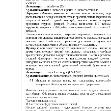
мышцей.
Иннервация
: n. subclavius (Cv).
Кровоснабжение:
a. thoracica superior, a. thoracoacromialis.
Передняя зубчатая мышца
, m. serratus anterior, плоская, широкая,
располагается в переднебоковом отделе грудной стенки. Верхняя часть ее
покрыта большой грудной мышцей, нижняя лежит поверхностно,
прикрытая грудной фасцией. Мышца начинается 8-9 зубцами от
наружной поверхности 8-9 ребер и от сухожильной дуги между 1 и 11
ребрами.
Направляясь кзади и вверх, покрывает наружную поверхность ребер,
подходит под лопатку и прикрепляется вдоль ее медиального края и к ее
нижнему углу. Наибольшего развития достигают те пучки мышцы,
которые прикрепляются в области нижнего угла лопатки.
Функция
: оттягивает лопатку от позвоночного столба; нижние пучки,
кроме того, сметают нижний угол лопатки латерально и сообщают ей
вращательное движение вокруг сагиттальной оси. Вместе с ромбовидной
мышцей фиксирует лопатку к поверхности грудной клетки. При
неподвижном поясе верхней конечности передняя зубчатая мышца также
является вспомогательной дыхательной мышцей (участвует в акте
вдоха).
Иннервация
: n. thoracicus longus (CV-CVII).
Кровоснабжение
:
аа
. thoracodorsalis, thoracica lateralis, inlercostales.
Мышцы и фасции плеча, их топография, кровоснабжение,
иннервация. Канал лучевого нерва, его содержимое.
Мышцы плеча разделяют по классической схеме: на два сгибателя и два
разгибателя. Обе группы мышц отделены друг от друга соединительно-
тканными перегородками.
Передние мышцы плеча:
M.bicepsbrachii (двуглавая мышца плеча).
Начало: длинной головки – надсуставной бугорок лопатки, короткой