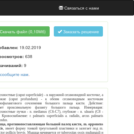
Связаться с нами
Скачать файл
(0,10Мб)
Заказать решение
обавлен:
19.02.2019
росмотров:
638
качиваний:
9
сообщите нам
.
остные (caput superficiale) - к наружной сесамовидной косточке, а
 - к обеим сесамовидным косточкам
фалангового сочленения большого пальца кисти. Действие:
 большого пальца. Иннервация:
е пучки - n. medianus (С6-С7), глубокие - n. ulnaris (C8 -
 arcus palmaris
undus.
ьшой палец кисти, m. opponens
cis
, имеет форму тонкой треугольной пластинки и залегает под m.
licis brevis. Мышца начинается от tuberositas ossis multanguli и