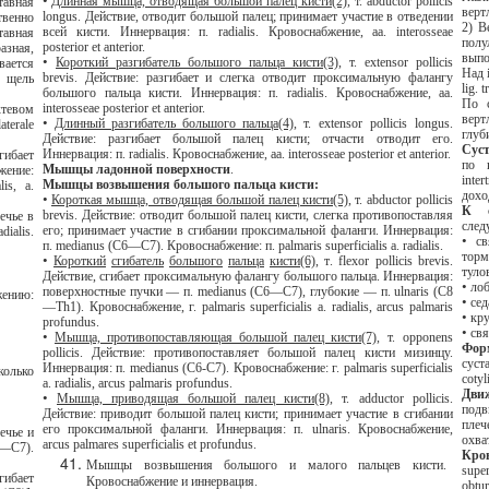
•
Длинная мышца, отводящая большой палец кисти(2)
, т. abductor pollicis
longus. Действие, отводит большой палец; принимает участие в отведении
2) Вертлужная впадин
всей кисти. Иннервация: п. radialis. Кровоснабжение, аа. interosseae
полулунной
posterior et anterior.
•
Короткий разгибатель большого пальца кисти(3)
, т. extensor pollicis
Над incisura ace
brevis. Действие: разгибает и слегка отводит проксимальную фалангу
lig. 
большого пальца кисти. Иннервация: п. radialis. Кровоснабжение, аа.
По свободно
interosseae posterior et anterior.
вертлу
•
Длинный разгибатель большого пальца(4)
, т. extensor pollicis longus.
Действие: разгибает большой палец кисти; отчасти отводит его.
Суст
Иннервация: п. radialis. Кровоснабжение, аа. interosseae posterior et anterior.
по кра
Мышцы ладонной поверхности
.
жение
:
intertrochant
Мышцы возвышения большого пальца кисти:
lis, a.
доход
•
Короткая мышца, отводящая большой палец кисти(5)
, т. abductor pollicis
brevis. Действие: отводит большой палец кисти, слегка противопоставляя
след
его; принимает участие в сгибании проксимальной фаланги. Иннервация
:
radialis.
•
связка на пе
п
. medianus (
С
6—
С
7).
Кровоснабжение
:
п
. palmaris superficialis a. radialis.
тормозит разг
•
Короткий
сгибатель
большого
пальца
кисти
(6)
,
т
. flexor pollicis brevis.
Действие, сгибает проксимальную фалангу большого пальца. Иннервация:
•
поверхностные пучки — п. medianus (С6—С7), глубокие — п. ulnaris (C8
•
—Тh1). Кровоснабжение, г. palmaris superficialis a. radialis, arcus palmaris
•
profundus.
•
•
Мышца, противопоставляющая большой палец кисти(7)
, т. opponens
pollicis. Действие: противопоставляет большой палец кисти мизинцу.
сустав
Иннервация: п. medianus (C6-C7). Кровоснабжение: г. palmaris superficialis
cotyl
a. radialis, arcus palmaris profundus.
Дви
•
Мышца, приводящая большой палец кисти(8)
, т. adductor pollicis.
подвижност
Действие: приводит большой палец кисти; принимает участие в сгибании
плече
его проксимальной фаланги. Иннервация: п. ulnaris. Кровоснабжение,
arcus palmares superficialis et profundus.
Кро
Мышцы возвышения большого и малого пальцев кисти.
Кровоснабжение и иннервация.
obtur