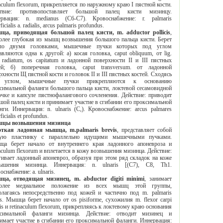
culum flexorum, прикрепляется по наружному краю I пястной кости.
авляет большой палец кисти мизинцу.
ция: n. medianus (С6-С7). Кровоснабжение: r. palmaris
superficialis a. radialis, arcus palmaris profundus.
Мышца, приводящая большой палец кисти, m. adductor pollicis
,
е глубокая из мышц возвышения большого пальца кисти. Берет
е пучки которых под углом
ся одна к другой: а) косая головка, caput obliquum, от lig.
II пястных
поперечная головка, caput transversum. от ладонной
и и головок II и III пястных костей. Сходясь
м, мышечные пучки прикрепляются к основанию
альной фаланги большого пальца кисти, локтевой сесамовидной
го сочленения. Действие: приводит
исти и принимает участие в сгибании его проксимальной
нги. Иннервация
: n. ulnaris (
С
,).
Кровоснабжение
: arcus palmares
ficialis et profundus.
Мышцы возвышения мизинца
Короткая ладонная мышца, m.palmaris brevis
, представляет собой
нку с параллельно идущими мышечными пучками.
берет начало от внутреннего края ладонного апоневроза и
xorum и вплетается в кожу возвышения мизинца. Действие:
т ладонный апоневроз, образуя при этом ряд складок на коже
ения мизинца. Иннервация: n. ulnaris [(С7), C8, Th1.
оснабжение: a. ulnaris.
Мышца, отводящая мизинец, m. abductor digiti minimi
, занимает
е медиальное положение из всех мышц этой группы,
твенно под кожей и частично под m. palmaris
шца берет начало от os pisiforme, сухожилия m. flexor carpi
яясь к локтевому краю основания
ной фаланги мизинца. Действие: отводит мизинец и
 участие в сгибании его проксимальной фаланги. Иннервация: