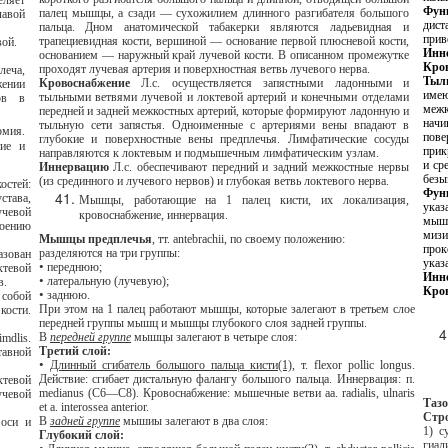
Фун
палец мышцы, а сзади — сухожилием длинного разгибателя большого
дистальные фала
пальца. Дном анатомической табакерки являются ладьевидная и
трапециевидная кости, вершиной — основание первой плюсневой кости,
плеча от плечевой.
Инн
основанием — наружный край лучевой кости. В описанном промежутке
Кро
проходят лучевая артерия и поверхностная ветвь лучевого нерва.
Тыл
Кровоснабжение
Л.с. осуществляется запястными ладонными и
име
тыльными ветвями лучевой и локтевой артерий и конечными отделами
межк
передней и задней межкостных артерий, которые формируют ладонную и
начинает
тыльную сети запястья. Одноименные с артериями вены впадают в
поверх
глубокие и поверхностные вены предплечья. Лимфатические сосуды
прикрепляется: перва
направляются к локтевым и подмышечным лимфатическим узлам.
и среднего паль
Иннервацию
Л.с. обеспечивают передний и задний межкостные нервы
безы
(из срединного и лучевого нервов) и глубокая ветвь локтевого нерва.
Фун
Мышцы, работающие на 1 палец кисти, их локализация,
указательного
кровоснабжение, иннервация.
мышцы локт
мизин
Мышцы предплечья
, тт. antebrachii, по своему положению:
проксимальны
разделяются на три группы:
•
переднюю;
Инн
•
латеральную (лучевую);
став.
Кро
•
заднюю.
При этом на 1 палец работают мышцы, которые залегают в третьем слое
передней группы мышц и мышцы глубокого слоя задней группы.
В
передней группе
мышцы залегают в четыре слоя:
Третий слой:
•
Длинный сгибатель большого пальца кисти(1)
, т. flexor pollic longus.
Действие: сгибает дистальную фалангу большого пальца. Иннервация: п.
medianus (С6—С8). Кровоснабжение
:
мышечные
ветви
аа
. radialis, ulnaris
et a. interossea anterior.
Стр
В
задней группе
мышиы залегают в два слоя:
1) суставная, поверхно
Глубокий слой:
гиалиновым хрящом на всем 