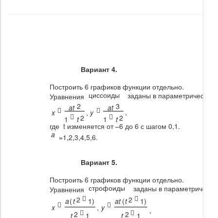
Вариант 4.
Построить 6 графиков функции отдельно.
циссоиды
заданы в параметрическом
Уравнения
2
3
at
at


,
x
,
y


2
2
1
t
1
t
где t изменяется от –6 до 6 с шагом 0,1.
a
=1,2,3,4,5,6.
Вариант 5.
Построить 6 графиков функции отдельно.
строфоиды
заданы в параметрическо
Уравнения


2
2
a
(
t
1
)
at
(
t
1
)


x
,
y
,


2
2
t
1
t
1