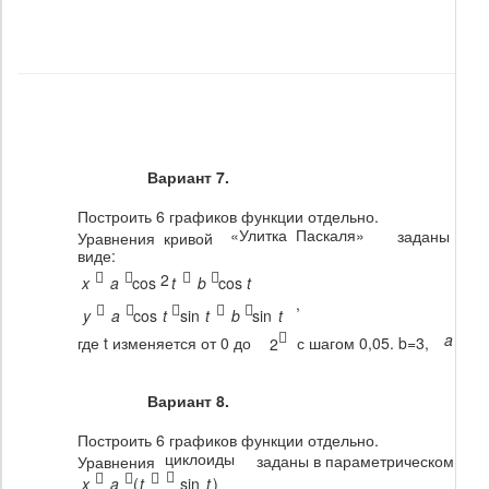
Вариант 7.
Построить 6 графиков функции отдельно.
«Улитка Паскаля»
заданы в п
Уравнения кривой
виде:




2
x
a
cos
t
b
cos
t
,





y
a
cos
t
sin
t
b
sin
t

a
где t изменяется от 0 до
с шагом 0,05. b=3,
2
=1,2
Вариант 8.
Построить 6 графиков функции отдельно.
циклоиды
заданы в параметрическом вид
Уравнения




x
a
(
t
sin
t
)