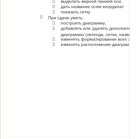

выделить жирной линией оси,

дать название осям координат

показать сетку

При сдаче уметь:

построить диаграмму,

добавлять или удалять дополнитель
диаграммы (легенда, сетка, названия

изменять форматирование всех эле

изменять расположение диаграммы.