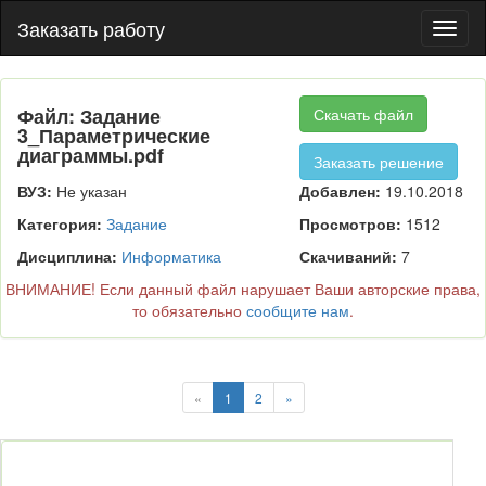
Заказать работу
Пере
нави
Файл: Задание
Скачать файл
3_Параметрические
диаграммы.pdf
Заказать решение
ВУЗ:
Не указан
Добавлен:
19.10.2018
Категория:
Задание
Просмотров:
1512
Дисциплина:
Информатика
Скачиваний:
7
ВНИМАНИЕ! Если данный файл нарушает Ваши авторские права,
то обязательно
сообщите нам
.
«
1
2
»