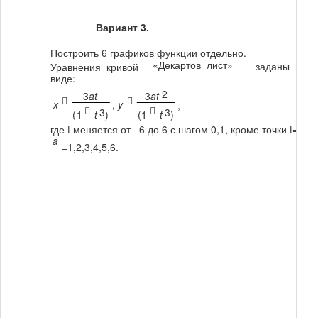
Вариант 3.
Построить 6 графиков функции отдельно.
«Декартов лист»
заданы в п
Уравнения кривой
виде:
2
3
at
3
at


x
,
y
,


3
3
(
1
t
)
(
1
t
)
где t меняется от –6 до 6 с шагом 0,1, кроме точки t=-1.
a
=1,2,3,4,5,6.