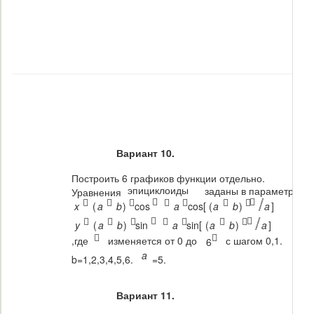
Вариант 10.
Построить 6 графиков функции отдельно.
эпициклоиды
заданы в параметриче
Уравнения









x
(
a
b
)
cos
a
cos[
(
a
b
)
a
]









y
(
a
b
)
sin
a
sin[
(
a
b
)
a
]


,где
изменяется от 0 до
с шагом 0,1.
6
a
b=1,2,3,4,5,6.
=5.
Вариант 11.