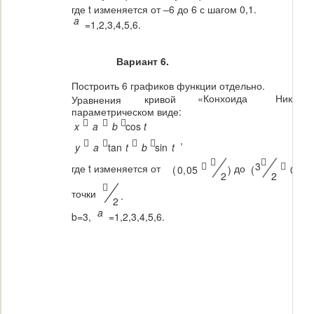
где t изменяется от –6 до 6 с шагом 0,1.
a
=1,2,3,4,5,6.
Вариант 6.
Построить 6 графиков функции отдельно.
«Конхоида
Никоме
кривой
Уравнения
параметрическом виде:



x
a
b
cos
t
,




y
a
tan
t
b
sin
t




3
где t изменяется от
до
(
0
,
05
)
(
0
,
05
2
2

точки
.
2
a
b=3,
=1,2,3,4,5,6.