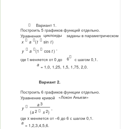

Вариант 1.
Построить 5 графиков функций отдельно.
циклоиды
заданы в параметрическом виде
Уравнения



x
a
(
t
sin
t
)
,



y
a
(
1
cos
t
)

6
где t меняется от 0 до
с шагом 0,1.
a
= 1,0, 1,25, 1,5, 1,75, 2,0.
Вариант 2.
Построить 6 графиков функции отдельно.
«Локон Аньези»
Уравнение кривой
3
a

y
,

2
2
(
a
x
)
где x меняется от –6 до 6 с шагом 0,1.
a
= 1,2,3,4,5,6.