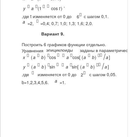
,




y
a
(
1
cos
t
)

,где t изменяется от 0 до
с шагом 0,1.
6

a
=2,
=0,4; 0,7; 1,0; 1,3; 1,6; 2,0.
Вариант 9.
Построить 6 графиков функции отдельно.
эпициклоиды
заданы в параметрическом 
Уравнения









x
(
a
b
)
cos
a
cos[
(
a
b
)
a
]









y
(
a
b
)
sin
a
sin[
(
a
b
)
a
]


,где
изменяется от 0 до
с шагом 0,05.
2
a
b=1,2,3,4,5,6.
=1.