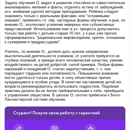
Задачу обучения О. видел в развитии способности самостоятельно
анализировать явления и факты, отделять истину от заблуждений,
осн. внимание уделял методам преподавания. Ребёнка следует
знакомить только с реальными фактами, или "осязаемыми
знаками", применять гл. обр. наглядные формы обучения, к-рые, по
мнению О., исключают усвоение неверных или субъективных
представлений. Использование книг в уч. процессе допускалось
только при работе с детьми старше 10 лет, у к-рых уже прочно
сформировалось "рациональное мировоззрение, критич. отношение
к суевериям и предрассудкам".
Учитель, по мнению О., должен дать нужное направление
мыслительной деятельности учеников; от учителя требуются не
глубина познаний, а прежде всего человеческие качества, умение
воздействовать на детей добротой, силой примера. Любые формы
наказаний и поощрений О. считал недопустимыми, т. к. они
порождают гордыню или озлобленность. Повышенное внимание
могло уделяться только детям, в силу объективных причин
нуждающимся в особом уходе. В качестве наставников детей мл.
возраста рекомендовалось использовать подростков. Подобная
практика делала бы их более требовательными к себе, приобщала
к управлению обществом. В школах О. охотно прибегали к Белл-
Лан-кастерской системе обучения.
Студент! Получи свою работу с гарантией