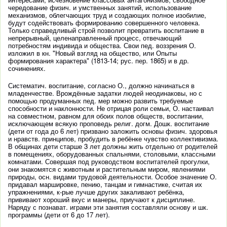
чередование физич. и умственных занятий, использование
механизмов, облегчающих труд и создающих полное изобилие,
будут содействовать формированию совершенного человека.
Только справедливый строй позволит превратить воспитание в
непрерывный, целенаправленный процесс, отвечающий
потребностям индивида и общества. Свои пед. воззрения О.
изложил в кн. "Новый взгляд на общество, или Опыты
формирования характера" (1813-14; рус. пер. 1865) и в др.
сочинениях.
Систематич. воспитание, согласно О., должно начинаться в
младенчестве. Врождённые задатки людей неодинаковы, но с
помощью продуманных пед. мер можно развить требуемые
способности и наклонности. Не отрицая роли семьи, О. настаивал
на совместном, равном для обоих полов обществ, воспитании,
исключающем всякую проповедь религ. догм. Дошк. воспитание
(дети от года до 6 лет) призвано заложить основы физич. здоровья
и нравств. принципов, пробудить в ребёнке чувство коллективизма.
В общинах дети старше 3 лет должны жить отдельно от родителей
в помещениях, оборудованных спальнями, столовыми, классными
комнатами. Совершая под руководством воспитателей прогулки,
они знакомятся с животным и растительным миром, явлениями
природы, осн. видами трудовой деятельности. Особое значение О.
придавал маршировке, пению, танцам и гимнастике, считая их
упражнениями, к-рые лучше других закаливают ребёнка,
прививают хороший вкус и манеры, приучают к дисциплине.
Наряду с познават. играми эти занятия составляли основу и шк.
программы (дети от 6 до 17 лет).