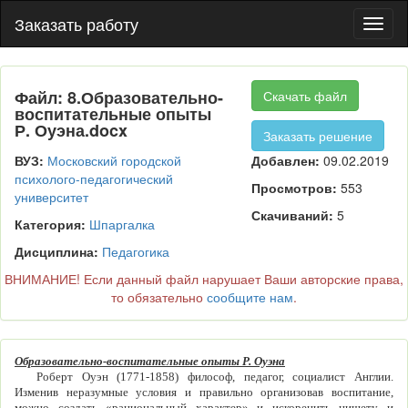
Заказать работу
Пере
нави
Файл: 8.Образовательно-
Скачать файл
воспитательные опыты
Р. Оуэна.docx
Заказать решение
ВУЗ:
Московский городской
Добавлен:
09.02.2019
психолого-педагогический
Просмотров:
553
университет
Скачиваний:
5
Категория:
Шпаргалка
Дисциплина:
Педагогика
ВНИМАНИЕ! Если данный файл нарушает Ваши авторские права,
то обязательно
сообщите нам
.
Образовательно-воспитательные опыты Р. Оуэна
Роберт Оуэн (1771-1858) философ, педагог, социалист Англии.
Изменив неразумные условия и правильно организовав воспитание,
можно создать «рациональный характер» и искоренить нищету и