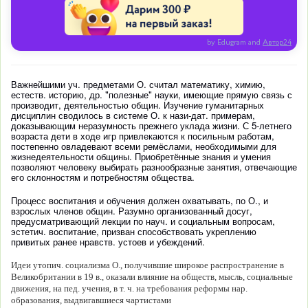
by Edugram
and
Автор24
Важнейшими уч. предметами О. считал математику, химию,
естеств. историю, др. "полезные" науки, имеющие прямую связь с
производит, деятельностью общин. Изучение гуманитарных
дисциплин сводилось в системе О. к нази-дат. примерам,
доказывающим неразумность прежнего уклада жизни. С 5-летнего
возраста дети в ходе игр привлекаются к посильным работам,
постепенно овладевают всеми ремёслами, необходимыми для
жизнедеятельности общины. Приобретённые знания и умения
позволяют человеку выбирать разнообразные занятия, отвечающие
его склонностям и потребностям общества.
Процесс воспитания и обучения должен охватывать, по О., и
взрослых членов общин. Разумно организованный досуг,
предусматривающий лекции по науч. и социальным вопросам,
эстетич. воспитание, призван способствовать укреплению
привитых ранее нравств. устоев и убеждений.
Идеи утопич. социализма О., получившие широкое распространение в
Великобритании в 19 в., оказали влияние на обществ, мысль, социальные
движения, на пед. учения, в т. ч. на требования реформы нар.
образования, выдвигавшиеся чартистами