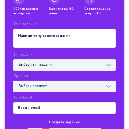
400К надёжных
Гарантия до 180
Средняя оценка
экспертов
дней
услуг — 4,8
Тема задания
Тип задания
Выбери тип задания
Предмет
Выбери предмет
Твой Email
Создать задание