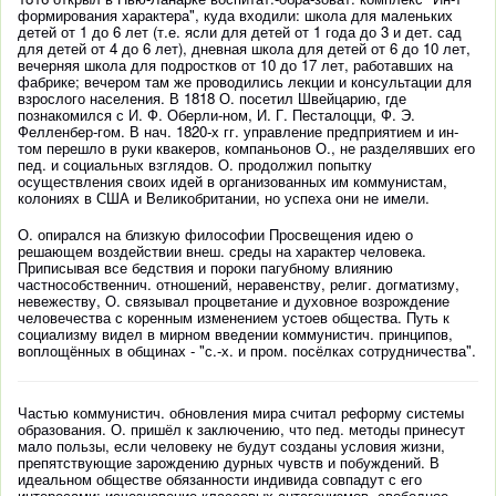
формирования характера", куда входили: школа для маленьких
детей от 1 до 6 лет (т.е. ясли для детей от 1 года до 3 и дет. сад
для детей от 4 до 6 лет), дневная школа для детей от 6 до 10 лет,
вечерняя школа для подростков от 10 до 17 лет, работавших на
фабрике; вечером там же проводились лекции и консультации для
взрослого населения. В 1818 О. посетил Швейцарию, где
познакомился с И. Ф. Оберли-ном, И. Г. Песталоцци, Ф. Э.
Фелленбер-гом. В нач. 1820-х гг. управление предприятием и ин-
том перешло в руки квакеров, компаньонов О., не разделявших его
пед. и социальных взглядов. О. продолжил попытку
осуществления своих идей в организованных им коммунистам,
колониях в США и Великобритании, но успеха они не имели.
О. опирался на близкую философии Просвещения идею о
решающем воздействии внеш. среды на характер человека.
Приписывая все бедствия и пороки пагубному влиянию
частнособственнич. отношений, неравенству, религ. догматизму,
невежеству, О. связывал процветание и духовное возрождение
человечества с коренным изменением устоев общества. Путь к
социализму видел в мирном введении коммунистич. принципов,
воплощённых в общинах - "с.-х. и пром. посёлках сотрудничества".
Частью коммунистич. обновления мира считал реформу системы
образования. О. пришёл к заключению, что пед. методы принесут
мало пользы, если человеку не будут созданы условия жизни,
препятствующие зарождению дурных чувств и побуждений. В
идеальном обществе обязанности индивида совпадут с его
интересами; исчезновение классовых антагонизмов, свободное