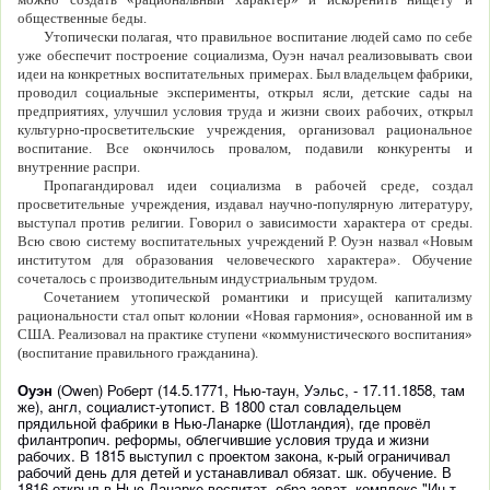
общественные беды.
Утопически полагая, что правильное воспитание людей само по себе
уже обеспечит построение социализма, Оуэн начал реализовывать свои
идеи на конкретных воспитательных примерах. Был владельцем фабрики,
проводил социальные эксперименты, открыл ясли, детские сады на
предприятиях, улучшил условия труда и жизни своих рабочих, открыл
культурно-просветительские учреждения, организовал рациональное
воспитание. Все окончилось провалом, подавили конкуренты и
внутренние распри.
Пропагандировал идеи социализма в рабочей среде, создал
просветительные учреждения, издавал научно-популярную литературу,
выступал против религии. Говорил о зависимости характера от среды.
Всю свою систему воспитательных учреждений Р. Оуэн назвал «Новым
институтом для образования человеческого характера». Обучение
сочеталось с производительным индустриальным трудом.
Сочетанием утопической романтики и присущей капитализму
рациональности стал опыт колонии «Новая гармония», основанной им в
США. Реализовал на практике ступени «коммунистического воспитания»
(воспитание правильного гражданина).
Оуэн
(Owen) Роберт (14.5.1771, Нью-таун, Уэльс, - 17.11.1858, там
же), англ, социалист-утопист. В 1800 стал совладельцем
прядильной фабрики в Нью-Ланарке (Шотландия), где провёл
филантропич. реформы, облегчившие условия труда и жизни
рабочих. В 1815 выступил с проектом закона, к-рый ограничивал
рабочий день для детей и устанавливал обязат. шк. обучение. В
1816 открыл в Нью-Ланарке воспитат.-обра-зоват. комплекс "Ин-т