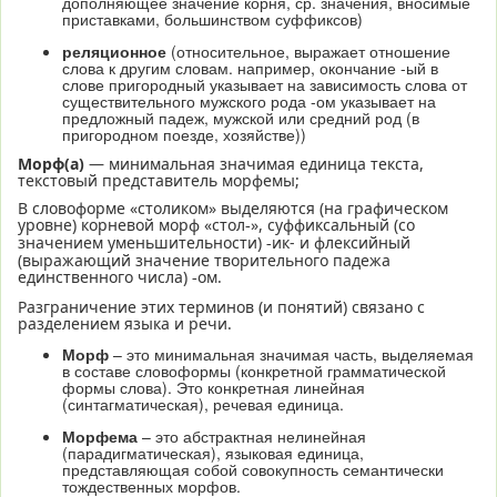
дополняющее значение корня, ср. значения, вносимые
приставками, большинством суффиксов)
реляционное
(относительное, выражает отношение
слова к другим словам. например, окончание -ый в
слове пригородный указывает на зависимость слова от
существительного мужского рода -ом указывает на
предложный падеж, мужской или средний род (в
пригородном поезде, хозяйстве))
Морф(а)
— минимальная значимая единица текста,
текстовый представитель морфемы;
В словоформе «столиком» выделяются (на графическом
уровне) корневой морф «стол
», суффиксальный (со
‑
значением уменьшительности)
ик- и флексийный
‑
(выражающий значение творительного падежа
единственного числа)
ом.
‑
Разграничение этих терминов (и понятий) связано с
разделением языка и речи.
Морф
– это минимальная значимая часть, выделяемая
в составе словоформы (конкретной грамматической
формы слова). Это конкретная линейная
(синтагматическая), речевая единица.
Морфема
– это абстрактная нелинейная
(парадигматическая), языковая единица,
представляющая собой совокупность семантически
тождественных морфов.