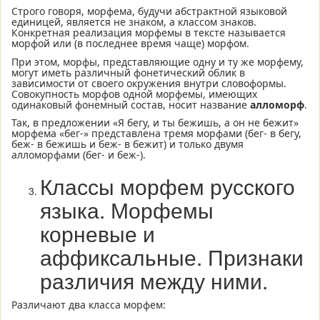
Строго говоря, морфема, будучи абстрактной языковой
единицей, является не знаком, а классом знаков.
Конкретная реализация морфемы в тексте называется
морфой или (в последнее время чаще) морфом.
При этом, морфы, представляющие одну и ту же морфему,
могут иметь различный фонетический облик в
зависимости от своего окружения внутри словоформы.
Совокупность морфов одной морфемы, имеющих
одинаковый фонемный состав, носит название
алломорф
.
Так, в предложении «Я бегу, и ты бежишь, а он не бежит»
морфема «бег-» представлена тремя морфами (бег- в бегу,
беж- в бежишь и беж- в бежит) и только двумя
алломорфами (бег- и беж-).
Классы морфем русского
языка. Морфемы
корневые и
аффиксальные. Признаки
различия между ними.
Различают два класса морфем: