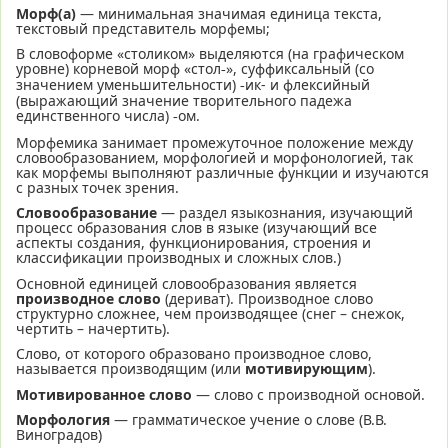
Морф(а)
— минимальная значимая единица текста,
текстовый представитель морфемы;
В словоформе «столиком» выделяются (на графическом
уровне) корневой морф «стол
», суффиксальный (со
‑
значением уменьшительности)
ик- и флексийный
‑
(выражающий значение творительного падежа
единственного числа)
ом.
‑
Морфемика занимает промежуточное положение между
словообразованием, морфологией и морфонологией, так
как морфемы выполняют различные функции и изучаются
с разных точек зрения.
Словообразование
— раздел языкознания, изучающий
процесс образования слов в языке (изучающий все
аспекты создания, функционирования, строения и
классификации производных и сложных слов.)
Основной единицей словообразования является
производное
слово
(дериват). Производное слово
структурно сложнее, чем производящее (снег – снежок,
чертить – начертить).
Слово, от которого образовано производное слово,
называется производящим (или
мотивирующим
).
Мотивированное слово
— слово с производной основой.
Морфология
— грамматическое учение о слове (В.В.
Виноградов)