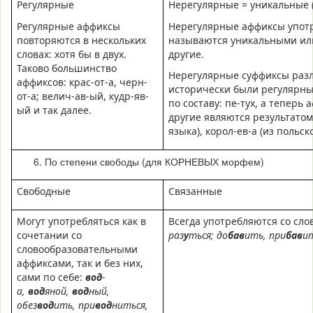
Регулярные
Нерегулярные = уникальные 
Регулярные аффиксы
Нерегулярные аффиксы употре
повторяются в нескольких
называются уникальными или 
словах: хотя бы в двух.
другие.
Таково большинство
Нерегулярные суффиксы раз
аффиксов: крас-от-а, черн-
исторически были регулярны
от-а; велич-ав-ый, кудр-яв-
по составу: пе-тух, а теперь 
ый и так далее.
другие являются результатом
языка), корол-ев-а (из польск
По степени свободы (для КОРНЕВЫХ морфем)
Свободные
Связанные
Могут употребляться как в
Всегда употребляются со сл
сочетании со
раз
у
ться; до
бав
ить, при
бав
и
словообразовательными
аффиксами, так и без них,
сами по себе:
вод
-
а,
вод
яной,
вод
ный,
обез
вод
ить, при
вод
ниться,