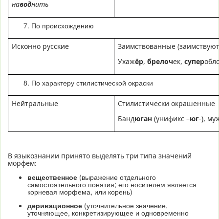
на
вод
нить
По происхождению
Исконно русские
Заимствованные (заимствуют
Ухаж
ёр
,
брелоч
ек,
супер
обл
По характеру стилистической окраски
Нейтральные
Стилистически окрашенные
Банд
юган
(унификс –
юг
-), м
В языкознании принято выделять три типа значений
морфем:
вещественное
(выражение отдельного
самостоятельного понятия; его носителем является
корневая морфема, или корень)
деривационное
(уточнительное значение,
уточняющее, конкретизирующее и одновременно