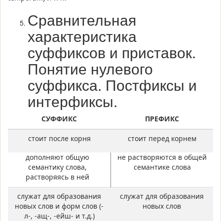
Сравнительная
характеристика
суффиксов и приставок.
Понятие нулевого
суффикса. Постфиксы и
интерфиксы.
СУФФИКС
ПРЕФИКС
стоит после корня
стоит перед корнем
дополняют общую
не растворяются в общей
семантику слова,
семантике слова
растворяясь в ней
служат для образования
служат для образования
новых слов и форм слов (-
новых слов
л-, -ащ-, -ейш- и т.д.)