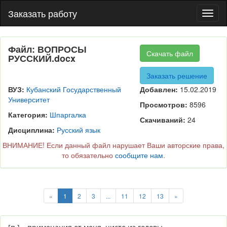
Заказать работу
Пере
нави
Файл: ВОПРОСЫ
Скачать файл
РУССКИЙ.docx
Заказать решение
ВУЗ:
Кубанский Государственный
Добавлен:
15.02.2019
Университет
Просмотров:
8596
Категория:
Шпаргалка
Скачиваний:
24
Дисциплина:
Русский язык
ВНИМАНИЕ! Если данный файл нарушает Ваши авторские права,
то обязательно
сообщите нам
.
«
1
2
3
...
11
12
13
»