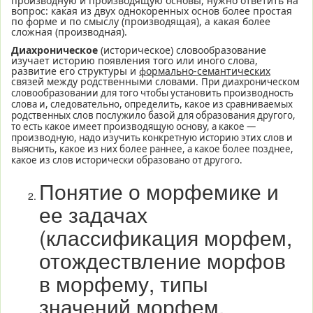
производную и производящую основы, нужно ответить на
вопрос: какая из двух однокоренных основ более простая
по форме и по смыслу (производящая), а какая более
сложная (производная).
Диахроническое
(историческое) словообразование
изучает историю появления того или иного слова,
развитие его структуры и
формально-семантических
связей между родственными словами.
При диахроническом
словообразовании для того чтобы установить производность
слова и, следовательно, определить, какое из сравниваемых
родственных слов послужило базой для образования другого,
то есть какое имеет производящую основу, а какое —
производную, надо изучить конкретную историю этих слов и
выяснить, какое из них более раннее, а какое более позднее,
какое из слов исторически образовано от другого.
Понятие о морфемике и
ее задачах
(классификация морфем,
отождествление морфов
в морфему, типы
значений морфем.