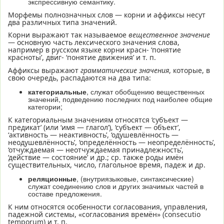
экспрессивную семантику.
Морфемы полнозначных слов — корни и аффиксы несут
два различных типа значений.
Корни выражают так называемое
вещественное значение
— основную часть лексического значения слова,
например в русском языке корни красн- ‘понятие
красноты’, двиг- ‘понятие движения’ и т. п.
Аффиксы выражают
грамматические значения
, которые, в
свою очередь, распадаются на два типа:
категориальные
, служат обобщению вещественных
значений, подведению последних под наиболее общие
категории;
К категориальным значениям относятся ‘субъект —
предикат’ (или ‘имя — глагол’), ‘субъект — объект’,
‘активность — неактивность’, ‘одушевлённость —
неодушевлённость’, ‘определён­ность — неопределённость’,
‘отчуждаемая — неотчуждаемая принадлежность’,
‘действие — состояние’ и др.; ср. также роды имён
существительных, число, глагольное время, падеж и др.
реляционные
, (внутриязыковые, синтаксические)
служат соедине­нию слов и других значимых частей в
составе предложения.
К ним относятся особенности согласования, управления,
падежной системы, «согласования времён» (consecutio
temporum) и т. п.