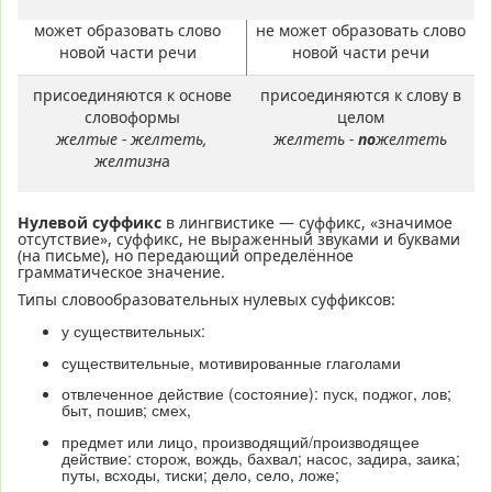
может образовать слово
не может образовать слово
новой части речи
новой части речи
присоединяются к основе
присоединяются к слову в
словоформы
целом
желтые - желт
е
ть,
желтеть -
по
желтеть
желт
изн
а
Нулевой суффикс
в лингвистике — суффикс, «значимое
отсутствие», суффикс, не выраженный звуками и буквами
(на письме), но передающий определённое
грамматическое значение.
Типы словообразовательных нулевых суффиксов:
у существительных:
существительные, мотивированные глаголами
отвлеченное действие (состояние): пуск, поджог, лов;
быт, пошив; смех,
предмет или лицо, производящий/производящее
действие: сторож, вождь, бахвал; насос, задира, заика;
путы, всходы, тиски; дело, село, ложе;