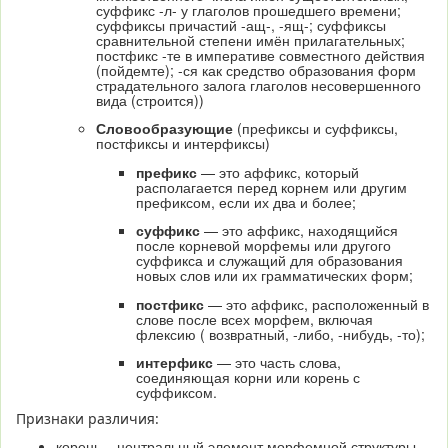
суффикс -л- у глаголов прошедшего времени;
суффиксы причастий -ащ-, -ящ-; суффиксы
сравнительной степени имён прилагательных;
постфикс -те в императиве совместного действия
(пойдемте); -ся как средство образования форм
страдательного залога глаголов несовершенного
вида (строится))
Словообразующие
(префиксы и суффиксы,
постфиксы и интерфиксы)
префикс
— это аффикс, который
располагается перед корнем или другим
префиксом, если их два и более;
суффикс
— это аффикс, находящийся
после корневой морфемы или другого
суффикса и служащий для образования
новых слов или их грамматических форм;
постфикс
— это аффикс, расположенный в
слове после всех морфем, включая
флексию ( возвратный, -либо, -нибудь, -то);
интерфикс
— это часть слова,
соединяющая корни или корень с
суффиксом.
Признаки различия:
корень – центральный элемент морфемной структуры