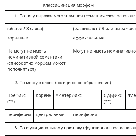
Классификация морфем
По типу выражаемого значения (семантическое основани
(общее ЛЗ слова)
(развивают ЛЗ или выражают
корневые
аффиксальные
Не могут не иметь
Могут не иметь номинативно
номинативной семантики
(список этих морфем может
пополняться)
По месту в слове (позиционное образование)
Префикс
Корень
*Интерфикс
Суффикс
Фле
(**)
(**)
периферия
центральный
периферия
По функциональному признаку (функциональное основан