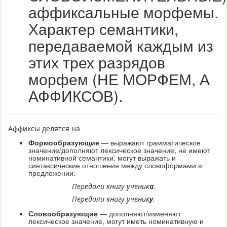
аффиксальные морфемы.
Характер семантики,
передаваемой каждым из
этих трех разрядов
морфем
(НЕ МОРФЕМ, А
АФФИКСОВ)
.
Аффиксы делятся на
Формообразующие
— выражают грамматическое
значение/дополняют лексическое значение, не имеют
номинативной семантики; могут выражать и
синтаксические отношения между словоформами в
предложении:
Передали книгу ученик
а
.
Передали книгу ученик
у
.
Словообразующие
— дополняют/изменяют
лексическое значение, могут иметь номинативную и