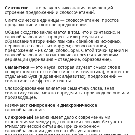
Синтаксис
— это раздел языкознания, изучающий
строение предложений и словосочетаний.
Синтаксические единицы — словосочетание, простое
предложение и сложное предложение.
Общее сходство заключается в том, что и синтаксис, и
словообразование – процессы или результаты
образования вторичных языковых знаков из исходных,
первичных: слова – из морфем; словосочетания,
предложения – из слов, словоформ. С этой точки зрения и
словообразование, и синтаксис относятся к явлениям
деривации (деривация – отведение, образование).
Семантика
— это наука, которая изучает смысл слов в
конкретном контексте (лексическая семантика), множество
отдельных букв (в древних алфавитах), предложений —
семантические фразы и тексты.
Словообразование влияет на семантику слова, зная
семантику слова, можно определить, производное оно или
производящее.
Различают
синхронное
и
диахроническое
словообразование.
Синхронный
анализ имеет дело с современными
отношениями между родственными словами, без учёта
этимологической ситуации. При синхронном
словообразовании для того чтобы установить