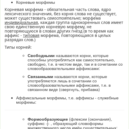
Корневые морфемы
Корневая морфема - обязательная часть слова, ядро
лексического значения, без корня слова не существует,
может существовать
самостоятельно
; морфема
индивидуальная
, каждая группа однокоренных слов имеет
свою единственную корневую морфему, не
повторяющуюся в словах других гнёзд (в то время как
аффикс -
типовая
морфема, повторяющаяся в целых
разрядах слов.)
Типы корней:
Свободными
называются корни, которые
способны употребляться как самостоятельно,
свободно, т.е. в чистом виде, так и в сочетании со
словообразовательными аффиксами:
Связанными
называются корни, которые
употребляются лишь в сочетании со
словообразовательными аффиксами, т.е. в
связанном виде (свергнуть, прибавка)
Аффиксальные морфемы, т.е. аффиксы - служебные
морфемы:
Формообразующие
(флексии (окончания),
суффикс -j- , образующий словоформы
множественного числа имён существительных;