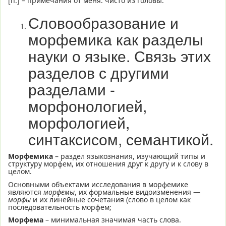
[п.] – примечания от меня. чисто из головы.
Словообразование и
морфемика как разделы
науки о языке. Связь этих
разделов с другими
разделами -
морфонологией,
морфологией,
синтаксисом, семантикой.
Морфемика
– раздел языкознания, изучающий типы и
структуру морфем, их отношения друг к другу и к слову в
целом.
Основными объектами исследования в морфемике
являются
морфемы
, их формальные видоизменения —
морфы
и их линейные сочетания (слово в целом как
последовательность морфем;
Морфема
– минимальная значимая часть слова.