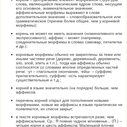
слова, являющийся лексическим ядром слова, несущим
его основное, знаменательное значение;
аффиксальные морфемы выражают в слове
дополнительное значение – словообразовательное или
грамматическое (причем более общее, чем у корневой
морфемы);
корень не может не иметь значения (номинативного или
экспрессивного), аффикс – может (например,
соединительные морфемы в словах самовар, пятилетка
и др.);
корневые морфемы обычно не закреплены за теми или
иными частями речи (дерево, деревянный, деревенеть;
зло, злой, злить и т.п.), тогда как аффиксы обычно
соотносятся со словами вполне определенных частей
речи: -ут – глагольное окончание, -ейш- – суффикс
прилагательного, суффикс -ость характеризует
существительные и т.д.;
корней в языке значительно (на порядок) больше, чем
аффиксов.
перечень корней открыт для пополнения новыми
морфемами, новые же аффиксы в языке практически не
появляются, их список закрыт;
в тексте корневые морфемы встречаются реже, чем
аффиксальные. Ср.: Я помню чудное мгновенье... (П.) –
четыре корня и шесть аффиксов; Маленькой ёлочке