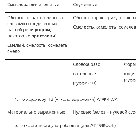
Смыслоразличительные
Служебные
Обычно не закреплены за
Обычно характеризуют слова
словами определённых
Смел
ость
, осмеле
ть
, осмеле
частей речи (
корни
,
некоторые
приставки
)
Смелый, смелость, осмелеть,
смело
Словообразо
Форм
вательные
ющи
(суфф
(суффиксы)
По характеру ПВ (=плана выражения) АФФИКСА
Материально выраженные
Нулевые (залез – нулевой су
По частотности употребления (для АФФИКСОВ)